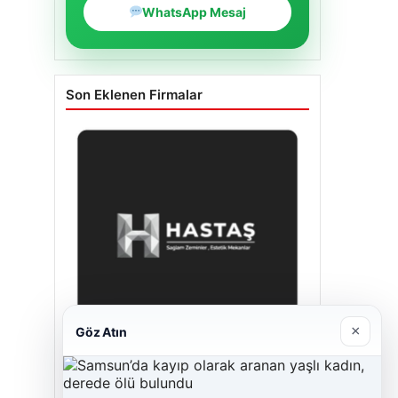
WhatsApp Mesaj
Son Eklenen Firmalar
×
Göz Atın
Enes Kaplan Avukatlık Bürosu