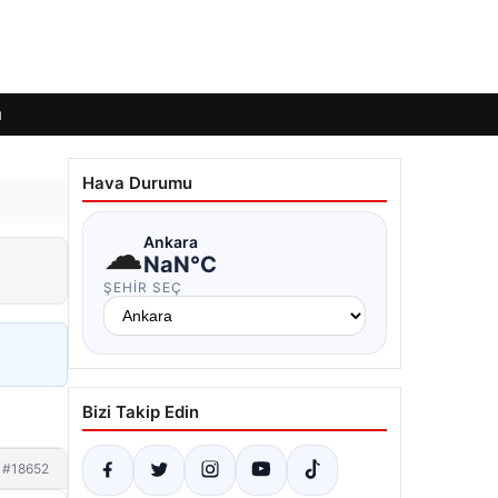
ı
Hava Durumu
☁
Ankara
NaN°C
ŞEHIR SEÇ
Bizi Takip Edin
#18652