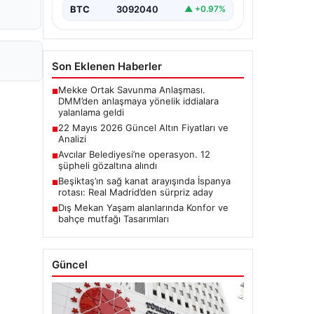
BTC
3092040
▲ +0.97%
Son Eklenen Haberler
Mekke Ortak Savunma Anlaşması.
■
DMM’den anlaşmaya yönelik iddialara
yalanlama geldi
22 Mayıs 2026 Güncel Altın Fiyatları ve
■
Analizi
Avcılar Belediyesi’ne operasyon. 12
■
şüpheli gözaltına alındı
Beşiktaş’ın sağ kanat arayışında İspanya
■
rotası: Real Madrid’den sürpriz aday
Dış Mekan Yaşam alanlarında Konfor ve
■
bahçe mutfağı Tasarımları
Güncel