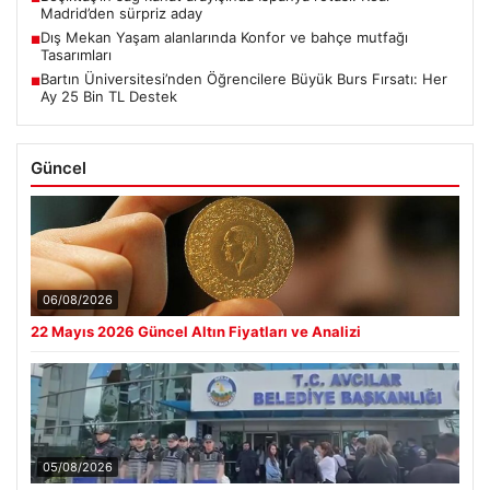
Madrid’den sürpriz aday
Dış Mekan Yaşam alanlarında Konfor ve bahçe mutfağı
■
Tasarımları
Bartın Üniversitesi’nden Öğrencilere Büyük Burs Fırsatı: Her
■
Ay 25 Bin TL Destek
Güncel
06/08/2026
22 Mayıs 2026 Güncel Altın Fiyatları ve Analizi
05/08/2026