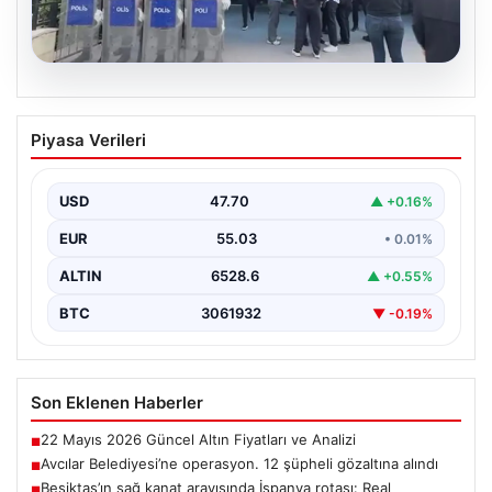
05.08.2026
Avcılar Belediyesi’ne operasyon. 12
Piyasa Verileri
şüpheli gözaltına alındı
USD
47.70
▲ +0.16%
EUR
55.03
• 0.01%
ALTIN
6528.6
▲ +0.55%
BTC
3061932
▼ -0.19%
Son Eklenen Haberler
22 Mayıs 2026 Güncel Altın Fiyatları ve Analizi
■
Avcılar Belediyesi’ne operasyon. 12 şüpheli gözaltına alındı
■
Beşiktaş’ın sağ kanat arayışında İspanya rotası: Real
■