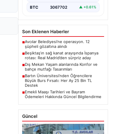
BTC
3067702
▲ +0.61%
Son Eklenen Haberler
Avcılar Belediyesi’ne operasyon. 12
■
şüpheli gözaltına alındı
Beşiktaş’ın sağ kanat arayışında İspanya
■
rotası: Real Madrid’den sürpriz aday
Dış Mekan Yaşam alanlarında Konfor ve
■
bahçe mutfağı Tasarımları
Bartın Üniversitesi’nden Öğrencilere
■
Büyük Burs Fırsatı: Her Ay 25 Bin TL
Destek
Emekli Maaşı Tarihleri ve Bayram
■
Ödemeleri Hakkında Güncel Bilgilendirme
Güncel