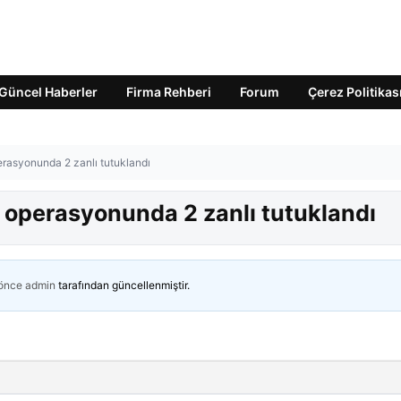
Güncel Haberler
Firma Rehberi
Forum
Çerez Politikas
erasyonunda 2 zanlı tutuklandı
ı operasyonunda 2 zanlı tutuklandı
 önce
admin
tarafından güncellenmiştir.