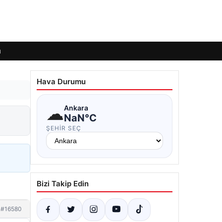
ı
Hava Durumu
☁
Ankara
NaN°C
ŞEHIR SEÇ
Bizi Takip Edin
#16580