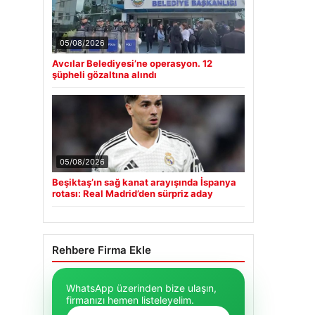
05/08/2026
Avcılar Belediyesi’ne operasyon. 12
şüpheli gözaltına alındı
05/08/2026
Beşiktaş’ın sağ kanat arayışında İspanya
rotası: Real Madrid’den sürpriz aday
Rehbere Firma Ekle
WhatsApp üzerinden bize ulaşın,
firmanızı hemen listeleyelim.