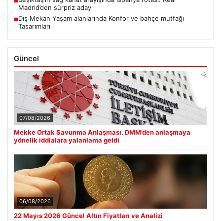
■
Madrid’den sürpriz aday
Dış Mekan Yaşam alanlarında Konfor ve bahçe mutfağı
■
Tasarımları
Güncel
07/08/2026
Mekke Ortak Savunma Anlaşması. DMM’den anlaşmaya
yönelik iddialara yalanlama geldi
06/08/2026
22 Mayıs 2026 Güncel Altın Fiyatları ve Analizi