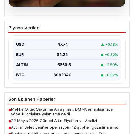
06.08.2026
22 Mayıs 2026 Güncel Altın Fiyatları ve
Piyasa Verileri
Analizi
24 Mayıs 2026 tarihine yaklaşırken, altın fiyatlarındaki
hareketlilik yatırımcıların ve ilgili piyasa uzmanlarının
USD
47.74
▲ +0.18%
en…
EUR
55.25
▲ +0.32%
ALTIN
6660.6
▲ +2.59%
BTC
3092040
▲ +0.97%
Son Eklenen Haberler
Mekke Ortak Savunma Anlaşması. DMM’den anlaşmaya
■
yönelik iddialara yalanlama geldi
22 Mayıs 2026 Güncel Altın Fiyatları ve Analizi
■
Avcılar Belediyesi’ne operasyon. 12 şüpheli gözaltına alındı
■
Beşiktaş’ın sağ kanat arayışında İspanya rotası: Real