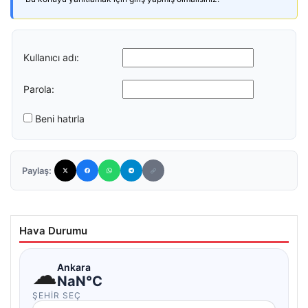
Kullanıcı adı:
Parola:
Beni hatırla
Paylaş:
Hava Durumu
☁
Ankara
NaN°C
ŞEHIR SEÇ