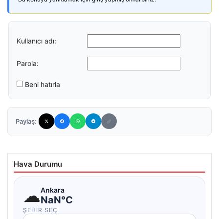
Kullanıcı adı:
Parola:
Beni hatırla
Paylaş:
Hava Durumu
☁
Ankara
NaN°C
ŞEHIR SEÇ