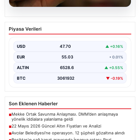
06.08.2026
22 Mayıs 2026 Güncel Altın Fiyatları ve
Piyasa Verileri
Analizi
24 Mayıs 2026 tarihine yaklaşırken, altın fiyatlarındaki
hareketlilik yatırımcıların ve ilgili piyasa uzmanlarının
USD
47.70
▲ +0.16%
en…
EUR
55.03
• 0.01%
ALTIN
6528.6
▲ +0.55%
BTC
3061932
▼ -0.19%
Son Eklenen Haberler
Mekke Ortak Savunma Anlaşması. DMM’den anlaşmaya
■
yönelik iddialara yalanlama geldi
22 Mayıs 2026 Güncel Altın Fiyatları ve Analizi
■
Avcılar Belediyesi’ne operasyon. 12 şüpheli gözaltına alındı
■
Beşiktaş’ın sağ kanat arayışında İspanya rotası: Real