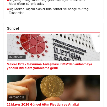
■
Madrid’den sürpriz aday
Dış Mekan Yaşam alanlarında Konfor ve bahçe mutfağı
■
Tasarımları
Güncel
07/08/2026
Mekke Ortak Savunma Anlaşması. DMM’den anlaşmaya
yönelik iddialara yalanlama geldi
06/08/2026
22 Mayıs 2026 Güncel Altın Fiyatları ve Analizi