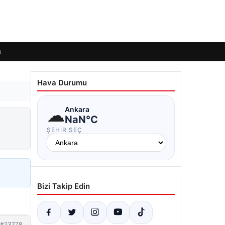
ı
Hava Durumu
☁
Ankara
NaN°C
ŞEHIR SEÇ
Bizi Takip Edin
#23778