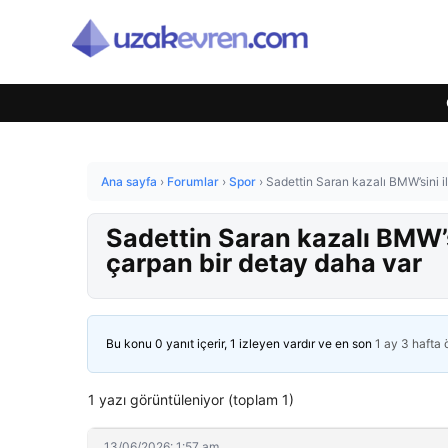
Ana sayfa
›
Forumlar
›
Spor
›
Sadettin Saran kazalı BMW’sini i
Sadettin Saran kazalı BMW’s
çarpan bir detay daha var
Bu konu 0 yanıt içerir, 1 izleyen vardır ve en son
1 ay 3 hafta
1 yazı görüntüleniyor (toplam 1)
13/06/2026: 1:57 am