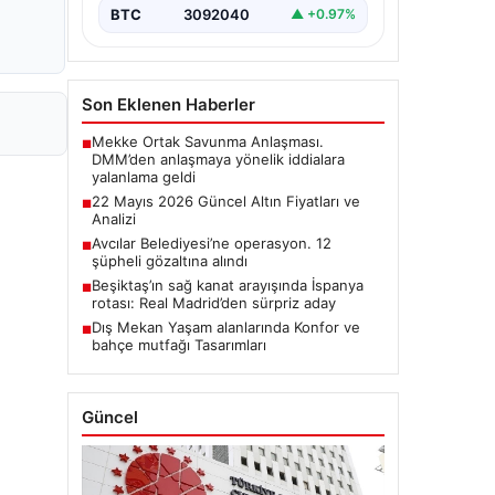
BTC
3092040
▲ +0.97%
Son Eklenen Haberler
Mekke Ortak Savunma Anlaşması.
■
DMM’den anlaşmaya yönelik iddialara
yalanlama geldi
22 Mayıs 2026 Güncel Altın Fiyatları ve
■
Analizi
Avcılar Belediyesi’ne operasyon. 12
■
şüpheli gözaltına alındı
Beşiktaş’ın sağ kanat arayışında İspanya
■
rotası: Real Madrid’den sürpriz aday
Dış Mekan Yaşam alanlarında Konfor ve
■
bahçe mutfağı Tasarımları
Güncel