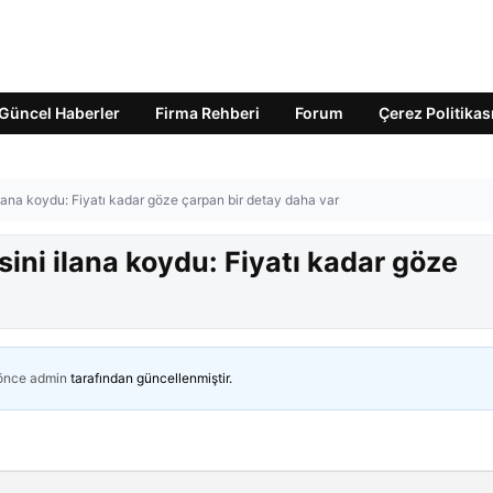
Güncel Haberler
Firma Rehberi
Forum
Çerez Politikas
lana koydu: Fiyatı kadar göze çarpan bir detay daha var
ini ilana koydu: Fiyatı kadar göze
 önce
admin
tarafından güncellenmiştir.