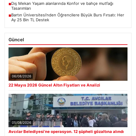
Dış Mekan Yaşam alanlarında Konfor ve bahçe mutfağı
■
Tasarımları
Bartın Üniversitesi’nden Öğrencilere Büyük Burs Fırsatı: Her
■
Ay 25 Bin TL Destek
Güncel
06/08/2026
22 Mayıs 2026 Güncel Altın Fiyatları ve Analizi
05/08/2026
Avcılar Belediyesi’ne operasyon. 12 şüpheli gözaltına alındı