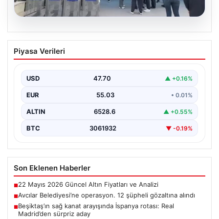
05.08.2026
Avcılar Belediyesi’ne operasyon. 12
Piyasa Verileri
şüpheli gözaltına alındı
USD
47.70
▲ +0.16%
EUR
55.03
• 0.01%
ALTIN
6528.6
▲ +0.55%
BTC
3061932
▼ -0.19%
Son Eklenen Haberler
22 Mayıs 2026 Güncel Altın Fiyatları ve Analizi
■
Avcılar Belediyesi’ne operasyon. 12 şüpheli gözaltına alındı
■
Beşiktaş’ın sağ kanat arayışında İspanya rotası: Real
■
Madrid’den sürpriz aday