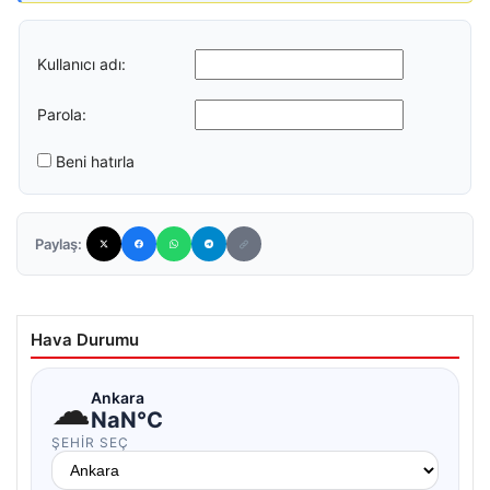
Kullanıcı adı:
Parola:
Beni hatırla
Paylaş:
Hava Durumu
☁
Ankara
NaN°C
ŞEHIR SEÇ