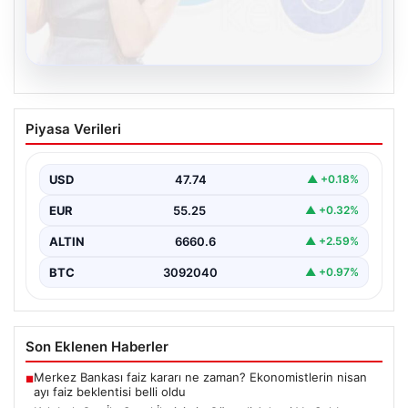
08.08.2026
Kelebek.Org İle Sanal İletişimin Güvenli
Piyasa Verileri
Adresi Ve Sohbet Deneyimi
İnternet çağında insanların kaliteli bir biçimde irtibat
kurması kritik bir değer ifade etmektedir. Halen…
USD
47.74
▲ +0.18%
EUR
55.25
▲ +0.32%
ALTIN
6660.6
▲ +2.59%
BTC
3092040
▲ +0.97%
Son Eklenen Haberler
Merkez Bankası faiz kararı ne zaman? Ekonomistlerin nisan
■
ayı faiz beklentisi belli oldu