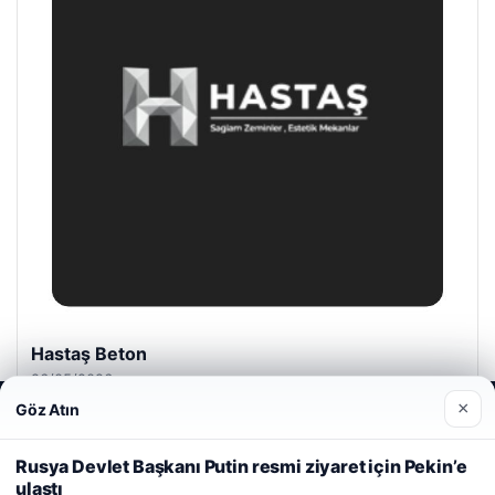
Hastaş Beton
26/05/2026
×
Göz Atın
Web sitemizi nasıl kullandığınızı daha iyi anlayabilmek,
deneyiminizi kişiselleştirmek ve geliştirmek amacıyla çerezler
kullanıyoruz.
Çerez Politikamız
Rusya Devlet Başkanı Putin resmi ziyaret için Pekin’e
ulaştı
Reddet
Kabul Et