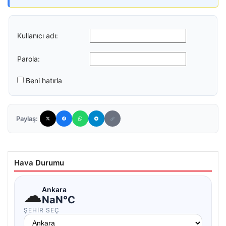
Kullanıcı adı:
Parola:
Beni hatırla
Paylaş:
Hava Durumu
☁
Ankara
NaN°C
ŞEHIR SEÇ