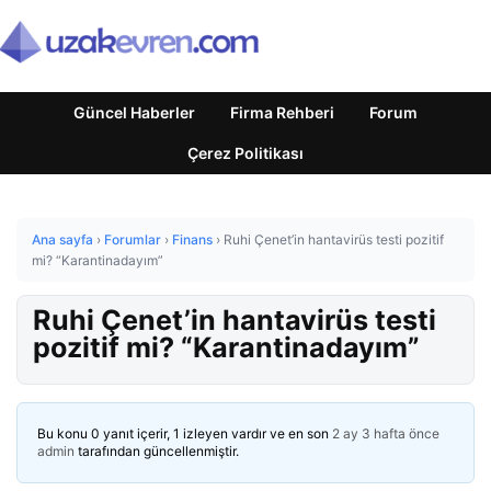
Güncel Haberler
Firma Rehberi
Forum
Çerez Politikası
Ana sayfa
›
Forumlar
›
Finans
›
Ruhi Çenet’in hantavirüs testi pozitif
mi? “Karantinadayım”
Ruhi Çenet’in hantavirüs testi
pozitif mi? “Karantinadayım”
Bu konu 0 yanıt içerir, 1 izleyen vardır ve en son
2 ay 3 hafta önce
admin
tarafından güncellenmiştir.