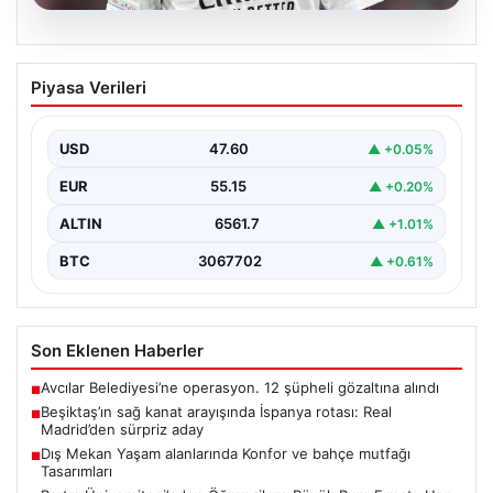
05.08.2026
Beşiktaş’ın sağ kanat arayışında
Piyasa Verileri
İspanya rotası: Real Madrid’den sürpriz
aday
USD
47.60
▲ +0.05%
Muhammed Salah için sürdürülen görüşmelerin son
noktasına ulaşmaması üzerine Beşiktaş yönetimi
EUR
55.15
▲ +0.20%
alternatif çözümlere hız…
ALTIN
6561.7
▲ +1.01%
BTC
3067702
▲ +0.61%
Son Eklenen Haberler
Avcılar Belediyesi’ne operasyon. 12 şüpheli gözaltına alındı
■
Beşiktaş’ın sağ kanat arayışında İspanya rotası: Real
■
Madrid’den sürpriz aday
Dış Mekan Yaşam alanlarında Konfor ve bahçe mutfağı
■
Tasarımları