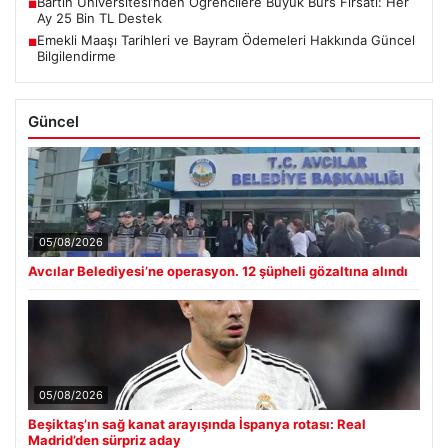
Bartın Üniversitesi’nden Öğrencilere Büyük Burs Fırsatı: Her
■
Ay 25 Bin TL Destek
Emekli Maaşı Tarihleri ve Bayram Ödemeleri Hakkında Güncel
■
Bilgilendirme
Güncel
05/08/2026
Avcılar Belediyesi’ne operasyon. 12 şüpheli gözaltına alındı
05/08/2026
Beşiktaş’ın sağ kanat arayışında İspanya rotası: Real
Madrid’den sürpriz aday