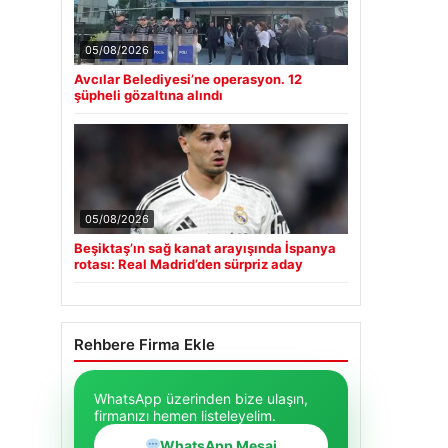
05/08/2026
Avcılar Belediyesi’ne operasyon. 12
şüpheli gözaltına alındı
05/08/2026
Beşiktaş’ın sağ kanat arayışında İspanya
rotası: Real Madrid’den sürpriz aday
Rehbere Firma Ekle
WhatsApp üzerinden bize ulaşın,
firmanızı hemen listeleyelim.
WhatsApp Mesaj