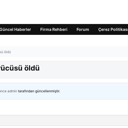
Güncel Haberler
Firma Rehberi
Forum
Çerez Politikas
sü öldü
rücüsü öldü
 önce
admin
tarafından güncellenmiştir.