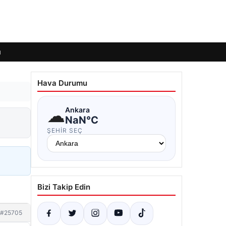
ı
Hava Durumu
☁
Ankara
NaN°C
ŞEHIR SEÇ
Bizi Takip Edin
#25705