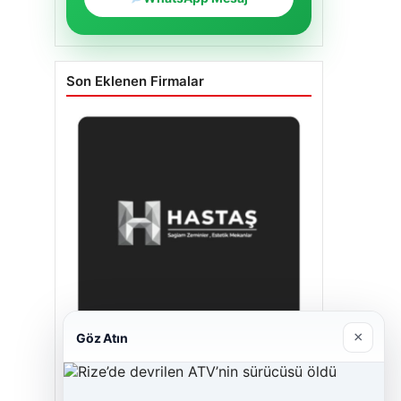
Son Eklenen Firmalar
×
Göz Atın
Enes Kaplan Avukatlık Bürosu
28/04/2026