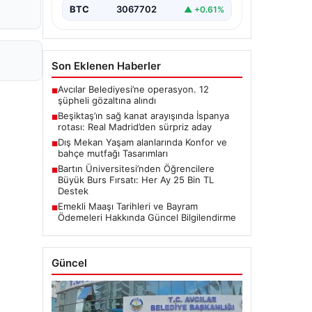
BTC
3067702
▲ +0.61%
Son Eklenen Haberler
Avcılar Belediyesi’ne operasyon. 12
■
şüpheli gözaltına alındı
Beşiktaş’ın sağ kanat arayışında İspanya
■
rotası: Real Madrid’den sürpriz aday
Dış Mekan Yaşam alanlarında Konfor ve
■
bahçe mutfağı Tasarımları
Bartın Üniversitesi’nden Öğrencilere
■
Büyük Burs Fırsatı: Her Ay 25 Bin TL
Destek
Emekli Maaşı Tarihleri ve Bayram
■
Ödemeleri Hakkında Güncel Bilgilendirme
Güncel