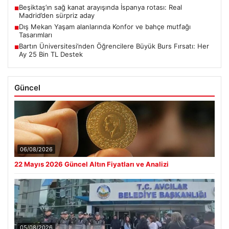
Beşiktaş’ın sağ kanat arayışında İspanya rotası: Real
■
Madrid’den sürpriz aday
Dış Mekan Yaşam alanlarında Konfor ve bahçe mutfağı
■
Tasarımları
Bartın Üniversitesi’nden Öğrencilere Büyük Burs Fırsatı: Her
■
Ay 25 Bin TL Destek
Güncel
06/08/2026
22 Mayıs 2026 Güncel Altın Fiyatları ve Analizi
05/08/2026