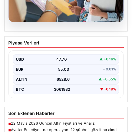
04.08.2026
Bartın Üniversitesi’nden Öğrencilere
Piyasa Verileri
Büyük Burs Fırsatı: Her Ay 25 Bin TL
Destek
USD
47.70
▲ +0.16%
2026 Yükseköğretim Kurumları Sınavı (YKS) tercihleri
yaklaşırken, öğrencilerin hayallerini gerçeğe
EUR
55.03
• 0.01%
dönüştürmek için yeni imkanlar…
ALTIN
6528.6
▲ +0.55%
BTC
3061932
▼ -0.19%
Son Eklenen Haberler
22 Mayıs 2026 Güncel Altın Fiyatları ve Analizi
■
Avcılar Belediyesi’ne operasyon. 12 şüpheli gözaltına alındı
■