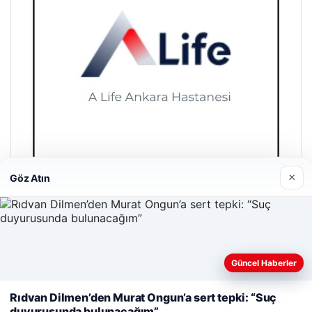
×
Göz Atın
A Life Ankara Hastanesi
27/03/2026
Web sitemizi nasıl kullandığınızı daha iyi anlayabilmek,
Güncel Haberler
deneyiminizi kişiselleştirmek ve geliştirmek amacıyla çerezler
kullanıyoruz.
Çerez Politikamız
Rıdvan Dilmen’den Murat Ongun’a sert tepki: “Suç
duyurusunda bulunacağım”
Reddet
Kabul Et