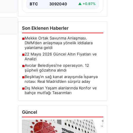
BTC
3092040
▲ +0.97%
Son Eklenen Haberler
Mekke Ortak Savunma Anlaşması.
■
DMM’den anlaşmaya yönelik iddialara
yalanlama geldi
22 Mayıs 2026 Güncel Altın Fiyatları ve
■
Analizi
Avcılar Belediyesi’ne operasyon. 12
■
şüpheli gözaltına alındı
Beşiktaş’ın sağ kanat arayışında İspanya
■
rotası: Real Madrid’den sürpriz aday
Dış Mekan Yaşam alanlarında Konfor ve
■
bahçe mutfağı Tasarımları
Güncel