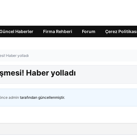
Güncel Haberler
Firma Rehberi
Forum
Çerez Politikas
si! Haber yolladı
şmesi! Haber yolladı
 önce
admin
tarafından güncellenmiştir.