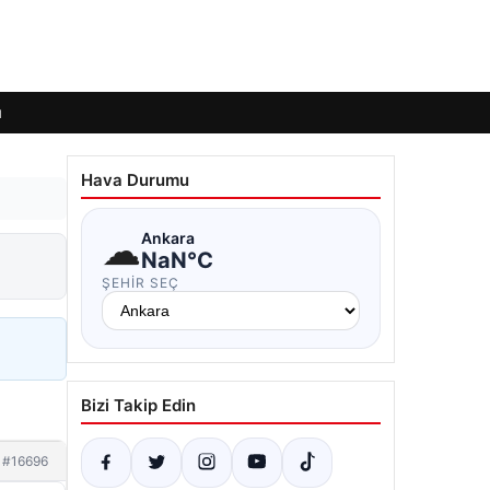
ı
Hava Durumu
☁
Ankara
NaN°C
ŞEHIR SEÇ
Bizi Takip Edin
#16696