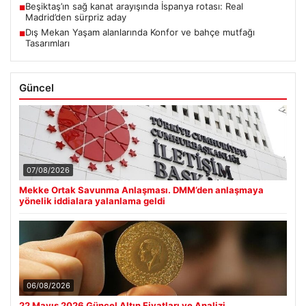
Beşiktaş’ın sağ kanat arayışında İspanya rotası: Real
■
Madrid’den sürpriz aday
Dış Mekan Yaşam alanlarında Konfor ve bahçe mutfağı
■
Tasarımları
Güncel
07/08/2026
Mekke Ortak Savunma Anlaşması. DMM’den anlaşmaya
yönelik iddialara yalanlama geldi
06/08/2026
22 Mayıs 2026 Güncel Altın Fiyatları ve Analizi