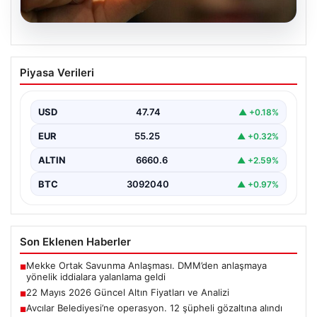
06.08.2026
22 Mayıs 2026 Güncel Altın Fiyatları ve
Piyasa Verileri
Analizi
24 Mayıs 2026 tarihine yaklaşırken, altın fiyatlarındaki
hareketlilik yatırımcıların ve ilgili piyasa uzmanlarının
USD
47.74
▲ +0.18%
en…
EUR
55.25
▲ +0.32%
ALTIN
6660.6
▲ +2.59%
BTC
3092040
▲ +0.97%
Son Eklenen Haberler
Mekke Ortak Savunma Anlaşması. DMM’den anlaşmaya
■
yönelik iddialara yalanlama geldi
22 Mayıs 2026 Güncel Altın Fiyatları ve Analizi
■
Avcılar Belediyesi’ne operasyon. 12 şüpheli gözaltına alındı
■