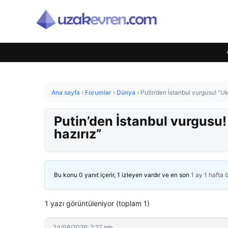
Ana sayfa
›
Forumlar
›
Dünya
›
Putin’den İstanbul vurgusu! “Uk
Putin’den İstanbul vurgusu!
hazırız”
Bu konu 0 yanıt içerir, 1 izleyen vardır ve en son
1 ay 1 hafta 
1 yazı görüntüleniyor (toplam 1)
24/06/2026: 7:27 pm