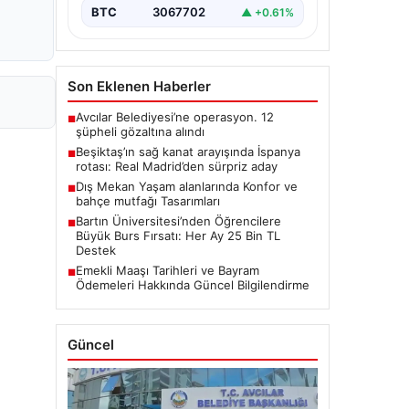
BTC
3067702
▲ +0.61%
Son Eklenen Haberler
Avcılar Belediyesi’ne operasyon. 12
■
şüpheli gözaltına alındı
Beşiktaş’ın sağ kanat arayışında İspanya
■
rotası: Real Madrid’den sürpriz aday
Dış Mekan Yaşam alanlarında Konfor ve
■
bahçe mutfağı Tasarımları
Bartın Üniversitesi’nden Öğrencilere
■
Büyük Burs Fırsatı: Her Ay 25 Bin TL
Destek
Emekli Maaşı Tarihleri ve Bayram
■
Ödemeleri Hakkında Güncel Bilgilendirme
Güncel