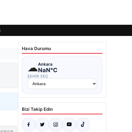
ı
Hava Durumu
☁
Ankara
NaN°C
ŞEHIR SEÇ
Bizi Takip Edin
#26418