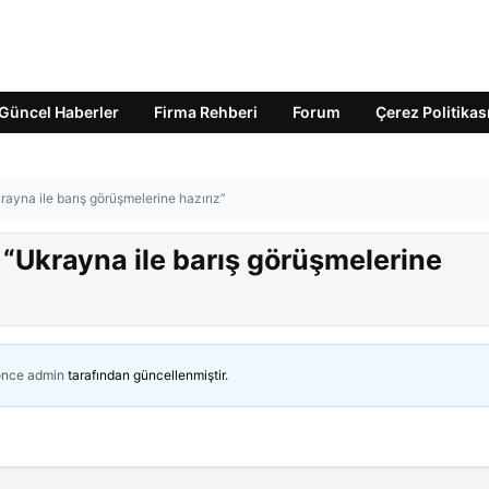
Güncel Haberler
Firma Rehberi
Forum
Çerez Politikas
rayna ile barış görüşmelerine hazırız”
 “Ukrayna ile barış görüşmelerine
önce
admin
tarafından güncellenmiştir.