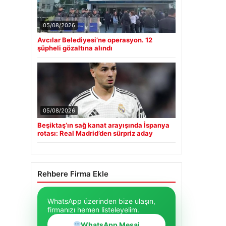
05/08/2026
Avcılar Belediyesi’ne operasyon. 12
şüpheli gözaltına alındı
05/08/2026
Beşiktaş’ın sağ kanat arayışında İspanya
rotası: Real Madrid’den sürpriz aday
Rehbere Firma Ekle
WhatsApp üzerinden bize ulaşın,
firmanızı hemen listeleyelim.
WhatsApp Mesaj