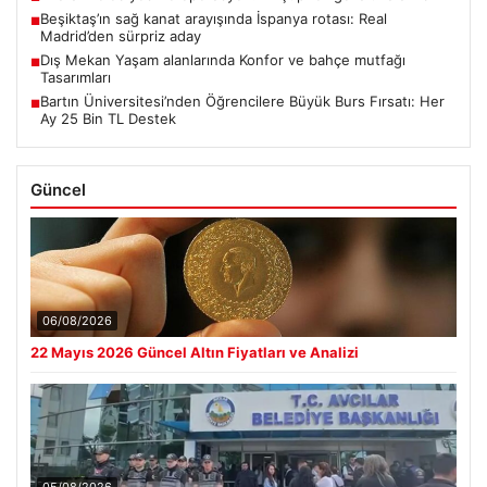
Beşiktaş’ın sağ kanat arayışında İspanya rotası: Real
■
Madrid’den sürpriz aday
Dış Mekan Yaşam alanlarında Konfor ve bahçe mutfağı
■
Tasarımları
Bartın Üniversitesi’nden Öğrencilere Büyük Burs Fırsatı: Her
■
Ay 25 Bin TL Destek
Güncel
06/08/2026
22 Mayıs 2026 Güncel Altın Fiyatları ve Analizi