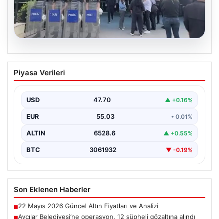
05.08.2026
Avcılar Belediyesi’ne operasyon. 12
Piyasa Verileri
şüpheli gözaltına alındı
USD
47.70
▲ +0.16%
EUR
55.03
• 0.01%
ALTIN
6528.6
▲ +0.55%
BTC
3061932
▼ -0.19%
Son Eklenen Haberler
22 Mayıs 2026 Güncel Altın Fiyatları ve Analizi
■
Avcılar Belediyesi’ne operasyon. 12 şüpheli gözaltına alındı
■