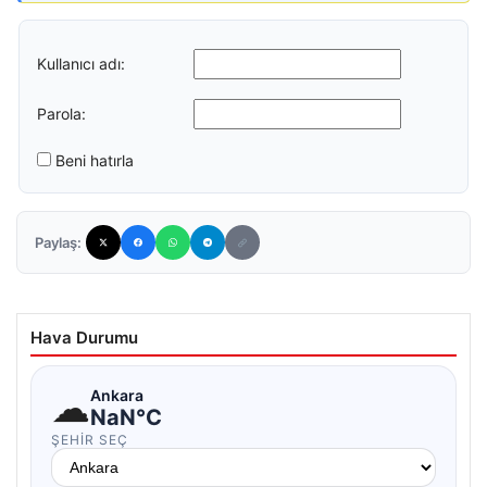
Kullanıcı adı:
Parola:
Beni hatırla
Paylaş:
Hava Durumu
☁
Ankara
NaN°C
ŞEHIR SEÇ