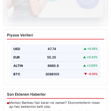
08.08.2026
Kelebek.Org İle Sanal İletişimin Güvenli
Piyasa Verileri
Adresi Ve Sohbet Deneyimi
İnternet çağında insanların kaliteli bir biçimde irtibat
kurması kritik bir değer ifade etmektedir. Halen…
USD
47.74
▲ +0.18%
EUR
55.25
▲ +0.32%
ALTIN
6660.6
▲ +2.59%
BTC
3088105
▼ -0.10%
Son Eklenen Haberler
Merkez Bankası faiz kararı ne zaman? Ekonomistlerin nisan
■
ayı faiz beklentisi belli oldu