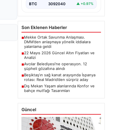
BTC
3092040
▲ +0.97%
Son Eklenen Haberler
Mekke Ortak Savunma Anlaşması.
■
DMM’den anlaşmaya yönelik iddialara
yalanlama geldi
22 Mayıs 2026 Güncel Altın Fiyatları ve
■
Analizi
Avcılar Belediyesi’ne operasyon. 12
■
şüpheli gözaltına alındı
Beşiktaş’ın sağ kanat arayışında İspanya
■
rotası: Real Madrid’den sürpriz aday
Dış Mekan Yaşam alanlarında Konfor ve
■
bahçe mutfağı Tasarımları
Güncel