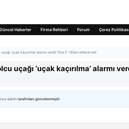
Güncel Haberler
Firma Rehberi
Forum
Çerez Politikas
 uçağı ‘uçak kaçırılma’ alarmı verdi! Türk F-16’ları refakat etti
olcu uçağı ‘uçak kaçırılma’ alarmı ver
önce
admin
tarafından güncellenmiştir.