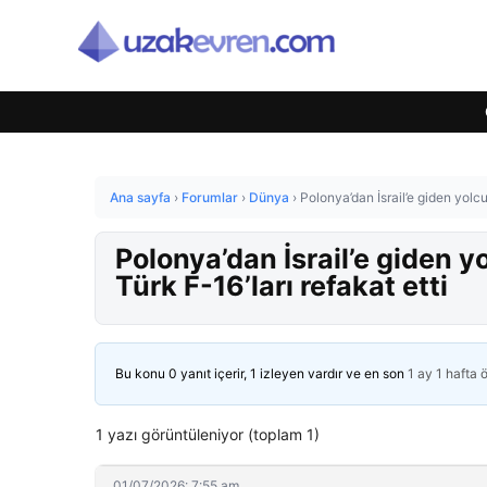
Ana sayfa
›
Forumlar
›
Dünya
›
Polonya’dan İsrail’e giden yolcu
Polonya’dan İsrail’e giden y
Türk F-16’ları refakat etti
Bu konu 0 yanıt içerir, 1 izleyen vardır ve en son
1 ay 1 hafta 
1 yazı görüntüleniyor (toplam 1)
01/07/2026: 7:55 am