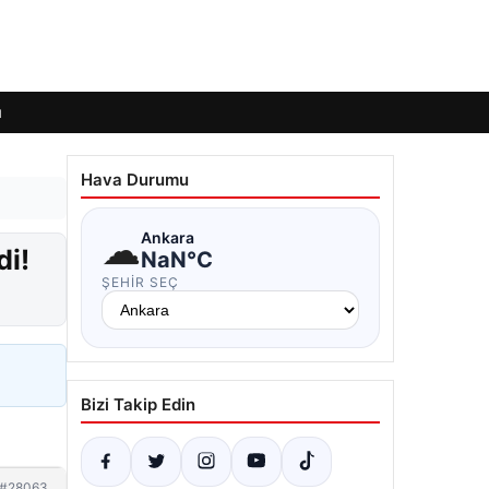
ı
Hava Durumu
☁
Ankara
di!
NaN°C
ŞEHIR SEÇ
Bizi Takip Edin
#28063