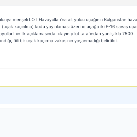
olonya menşeli LOT Havayolları’na ait yolcu uçağının Bulgaristan hav
(uçak kaçırılma) kodu yayınlaması üzerine uçağa iki F-16 savaş uça
lları’nın ilk açıklamasında, olayın pilot tarafından yanlışlıkla 7500
ığı, fiili bir uçak kaçırma vakasının yaşanmadığı belirtildi.