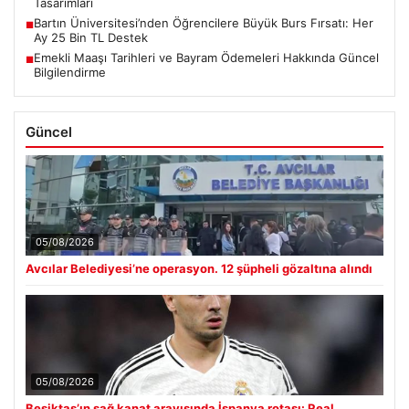
Tasarımları
Bartın Üniversitesi’nden Öğrencilere Büyük Burs Fırsatı: Her
■
Ay 25 Bin TL Destek
Emekli Maaşı Tarihleri ve Bayram Ödemeleri Hakkında Güncel
■
Bilgilendirme
Güncel
05/08/2026
Avcılar Belediyesi’ne operasyon. 12 şüpheli gözaltına alındı
05/08/2026
Beşiktaş’ın sağ kanat arayışında İspanya rotası: Real