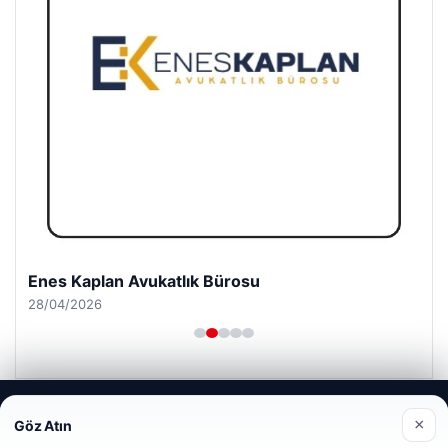
Enes Kaplan Avukatlık Bürosu
28/04/2026
Web sitemizi nasıl kullandığınızı daha iyi anlayabilmek,
×
Göz Atın
deneyiminizi kişiselleştirmek ve geliştirmek amacıyla çerezler