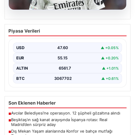
05.08.2026
Beşiktaş’ın sağ kanat arayışında
Piyasa Verileri
İspanya rotası: Real Madrid’den sürpriz
aday
USD
47.60
▲ +0.05%
Muhammed Salah için sürdürülen görüşmelerin son
noktasına ulaşmaması üzerine Beşiktaş yönetimi
EUR
55.15
▲ +0.20%
alternatif çözümlere hız…
ALTIN
6561.7
▲ +1.01%
BTC
3067702
▲ +0.61%
Son Eklenen Haberler
Avcılar Belediyesi’ne operasyon. 12 şüpheli gözaltına alındı
■
Beşiktaş’ın sağ kanat arayışında İspanya rotası: Real
■
Madrid’den sürpriz aday
Dış Mekan Yaşam alanlarında Konfor ve bahçe mutfağı
■