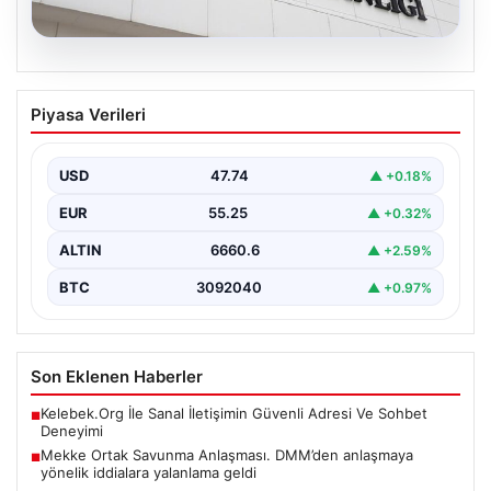
07.08.2026
Mekke Ortak Savunma Anlaşması.
Piyasa Verileri
DMM’den anlaşmaya yönelik iddialara
yalanlama geldi
USD
47.74
▲ +0.18%
EUR
55.25
▲ +0.32%
ALTIN
6660.6
▲ +2.59%
BTC
3092040
▲ +0.97%
Son Eklenen Haberler
Kelebek.Org İle Sanal İletişimin Güvenli Adresi Ve Sohbet
■
Deneyimi
Mekke Ortak Savunma Anlaşması. DMM’den anlaşmaya
■
yönelik iddialara yalanlama geldi