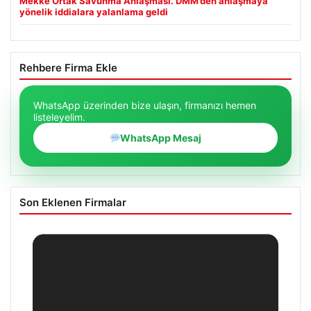
Mekke Ortak Savunma Anlaşması. DMM’den anlaşmaya
yönelik iddialara yalanlama geldi
Rehbere Firma Ekle
WhatsApp üzerinden bize ulaşın, firmanızı hemen
listeleyelim.
WhatsApp Mesaj
Son Eklenen Firmalar