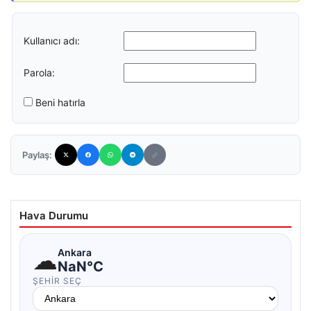
Kullanıcı adı:
Parola:
Beni hatırla
Paylaş:
Hava Durumu
☁
Ankara
NaN°C
ŞEHIR SEÇ