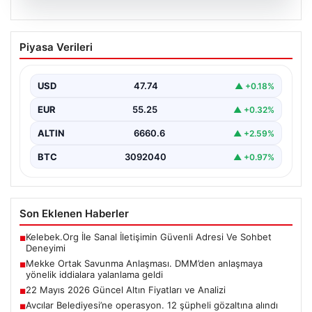
07.08.2026
Mekke Ortak Savunma Anlaşması.
Piyasa Verileri
DMM’den anlaşmaya yönelik iddialara
yalanlama geldi
USD
47.74
▲ +0.18%
EUR
55.25
▲ +0.32%
ALTIN
6660.6
▲ +2.59%
BTC
3092040
▲ +0.97%
Son Eklenen Haberler
Kelebek.Org İle Sanal İletişimin Güvenli Adresi Ve Sohbet
■
Deneyimi
Mekke Ortak Savunma Anlaşması. DMM’den anlaşmaya
■
yönelik iddialara yalanlama geldi
22 Mayıs 2026 Güncel Altın Fiyatları ve Analizi
■
Avcılar Belediyesi’ne operasyon. 12 şüpheli gözaltına alındı
■