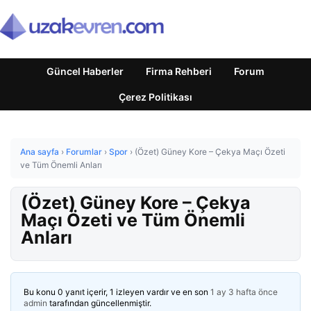
Güncel Haberler
Firma Rehberi
Forum
Çerez Politikası
Ana sayfa
›
Forumlar
›
Spor
›
(Özet) Güney Kore – Çekya Maçı Özeti
ve Tüm Önemli Anları
(Özet) Güney Kore – Çekya
Maçı Özeti ve Tüm Önemli
Anları
Bu konu 0 yanıt içerir, 1 izleyen vardır ve en son
1 ay 3 hafta önce
admin
tarafından güncellenmiştir.