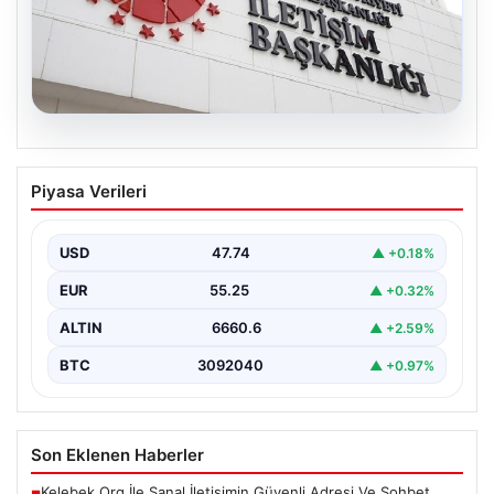
07.08.2026
Mekke Ortak Savunma Anlaşması.
Piyasa Verileri
DMM’den anlaşmaya yönelik iddialara
yalanlama geldi
USD
47.74
▲ +0.18%
EUR
55.25
▲ +0.32%
ALTIN
6660.6
▲ +2.59%
BTC
3092040
▲ +0.97%
Son Eklenen Haberler
Kelebek.Org İle Sanal İletişimin Güvenli Adresi Ve Sohbet