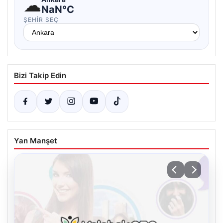
☁
NaN°C
ŞEHIR SEÇ
Bizi Takip Edin
Yan Manşet