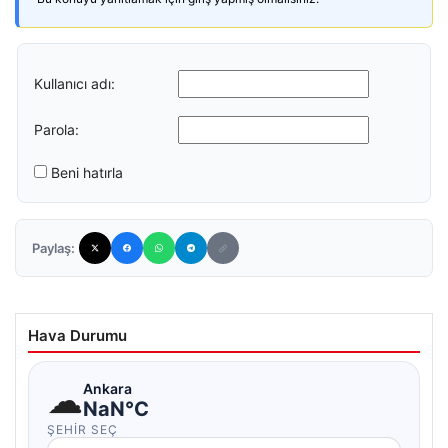
Kullanıcı adı:
Parola:
Beni hatırla
Paylaş:
Hava Durumu
☁
Ankara
NaN°C
ŞEHIR SEÇ