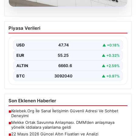
07.08.2026
Mekke Ortak Savunma Anlaşması.
Piyasa Verileri
DMM’den anlaşmaya yönelik iddialara
yalanlama geldi
USD
47.74
▲ +0.18%
EUR
55.25
▲ +0.32%
ALTIN
6660.6
▲ +2.59%
BTC
3092040
▲ +0.97%
Son Eklenen Haberler
Kelebek.Org İle Sanal İletişimin Güvenli Adresi Ve Sohbet
■
Deneyimi
Mekke Ortak Savunma Anlaşması. DMM’den anlaşmaya
■
yönelik iddialara yalanlama geldi
22 Mayıs 2026 Güncel Altın Fiyatları ve Analizi
■