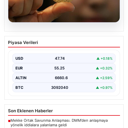
06.08.2026
22 Mayıs 2026 Güncel Altın Fiyatları ve
Piyasa Verileri
Analizi
24 Mayıs 2026 tarihine yaklaşırken, altın fiyatlarındaki
hareketlilik yatırımcıların ve ilgili piyasa uzmanlarının
USD
47.74
▲ +0.18%
en…
EUR
55.25
▲ +0.32%
ALTIN
6660.6
▲ +2.59%
BTC
3092040
▲ +0.97%
Son Eklenen Haberler
Mekke Ortak Savunma Anlaşması. DMM’den anlaşmaya
■
yönelik iddialara yalanlama geldi