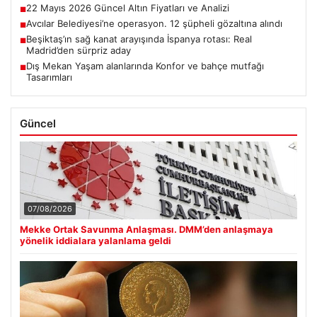
22 Mayıs 2026 Güncel Altın Fiyatları ve Analizi
■
Avcılar Belediyesi’ne operasyon. 12 şüpheli gözaltına alındı
■
Beşiktaş’ın sağ kanat arayışında İspanya rotası: Real
■
Madrid’den sürpriz aday
Dış Mekan Yaşam alanlarında Konfor ve bahçe mutfağı
■
Tasarımları
Güncel
07/08/2026
Mekke Ortak Savunma Anlaşması. DMM’den anlaşmaya
yönelik iddialara yalanlama geldi