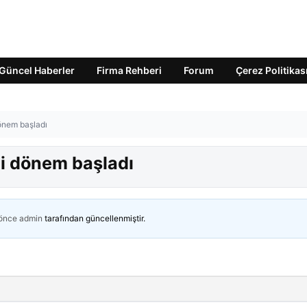
Güncel Haberler
Firma Rehberi
Forum
Çerez Politikas
önem başladı
i dönem başladı
 önce
admin
tarafından güncellenmiştir.