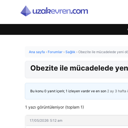
Ana sayfa
›
Forumlar
›
Sağlık
›
Obezite ile mücadelede yeni d
Obezite ile mücadelede yen
Bu konu 0 yanıt içerir, 1 izleyen vardır ve en son
2 ay 3 hafta
1 yazı görüntüleniyor (toplam 1)
17/05/2026: 5:12 am