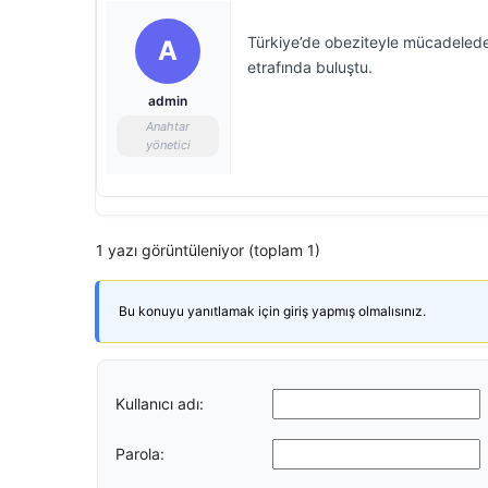
Türkiye’de obeziteyle mücadelede 
A
etrafında buluştu.
admin
Anahtar
yönetici
1 yazı görüntüleniyor (toplam 1)
Bu konuyu yanıtlamak için giriş yapmış olmalısınız.
Kullanıcı adı:
Parola: