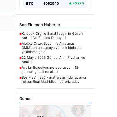
BTC
3092040
▲ +0.97%
Son Eklenen Haberler
Kelebek.Org İle Sanal İletişimin Güvenli
■
Adresi Ve Sohbet Deneyimi
Mekke Ortak Savunma Anlaşması.
■
DMM’den anlaşmaya yönelik iddialara
yalanlama geldi
22 Mayıs 2026 Güncel Altın Fiyatları ve
■
Analizi
Avcılar Belediyesi’ne operasyon. 12
■
şüpheli gözaltına alındı
Beşiktaş’ın sağ kanat arayışında İspanya
■
rotası: Real Madrid’den sürpriz aday
Güncel