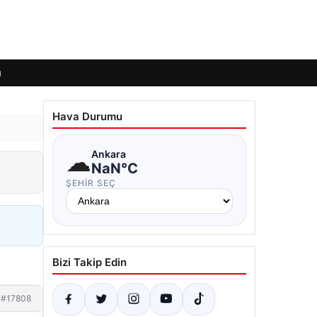
ı
Hava Durumu
☁
Ankara
NaN°C
ŞEHIR SEÇ
Bizi Takip Edin
#17808