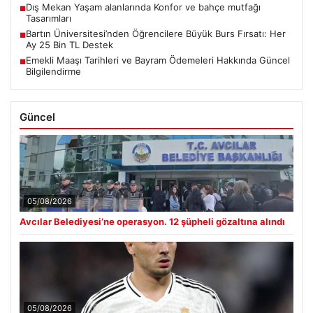
Dış Mekan Yaşam alanlarında Konfor ve bahçe mutfağı
■
Tasarımları
Bartın Üniversitesi’nden Öğrencilere Büyük Burs Fırsatı: Her
■
Ay 25 Bin TL Destek
Emekli Maaşı Tarihleri ve Bayram Ödemeleri Hakkında Güncel
■
Bilgilendirme
Güncel
05/08/2026
Avcılar Belediyesi’ne operasyon. 12 şüpheli gözaltına alındı
05/08/2026