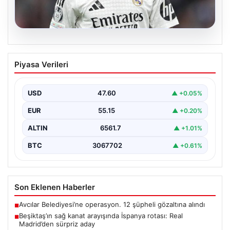
05.08.2026
Beşiktaş’ın sağ kanat arayışında
Piyasa Verileri
İspanya rotası: Real Madrid’den sürpriz
aday
USD
47.60
▲ +0.05%
Muhammed Salah için sürdürülen görüşmelerin son
noktasına ulaşmaması üzerine Beşiktaş yönetimi
EUR
55.15
▲ +0.20%
alternatif çözümlere hız…
ALTIN
6561.7
▲ +1.01%
BTC
3067702
▲ +0.61%
Son Eklenen Haberler
Avcılar Belediyesi’ne operasyon. 12 şüpheli gözaltına alındı
■
Beşiktaş’ın sağ kanat arayışında İspanya rotası: Real
■
Madrid’den sürpriz aday