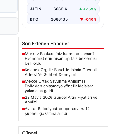
ALTIN
6660.6
▲ +2.59%
BTC
3088105
▼ -0.10%
Son Eklenen Haberler
Merkez Bankası faiz kararı ne zaman?
■
Ekonomistlerin nisan ayı faiz beklentisi
belli oldu
Kelebek.Org İle Sanal İletişimin Güvenli
■
Adresi Ve Sohbet Deneyimi
Mekke Ortak Savunma Anlaşması.
■
DMM’den anlaşmaya yönelik iddialara
yalanlama geldi
22 Mayıs 2026 Güncel Altın Fiyatları ve
■
Analizi
Avcılar Belediyesi’ne operasyon. 12
■
şüpheli gözaltına alındı
Güncel