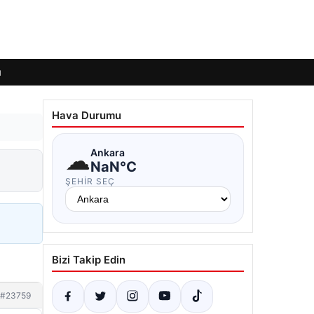
ı
Hava Durumu
☁
Ankara
NaN°C
ŞEHIR SEÇ
Bizi Takip Edin
#23759