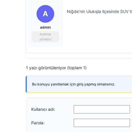
Niğde’nin Ulukışla ilçesinde SUV t
A
admin
Anahtar
yönetici
1 yazı görüntüleniyor (toplam 1)
Bu konuyu yanıtlamak için giriş yapmış olmalısınız.
Kullanıcı adı:
Parola: