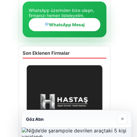
WhatsApp üzerinden bize ulaşın,
firmanızı hemen listeleyelim.
WhatsApp Mesaj
Son Eklenen Firmalar
×
Göz Atın