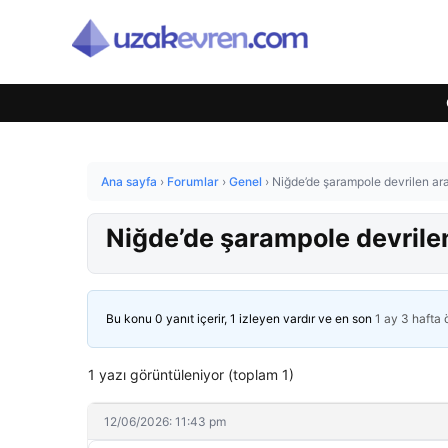
Ana sayfa
›
Forumlar
›
Genel
›
Niğde’de şarampole devrilen ara
Niğde’de şarampole devrilen
Bu konu 0 yanıt içerir, 1 izleyen vardır ve en son
1 ay 3 hafta
1 yazı görüntüleniyor (toplam 1)
12/06/2026: 11:43 pm