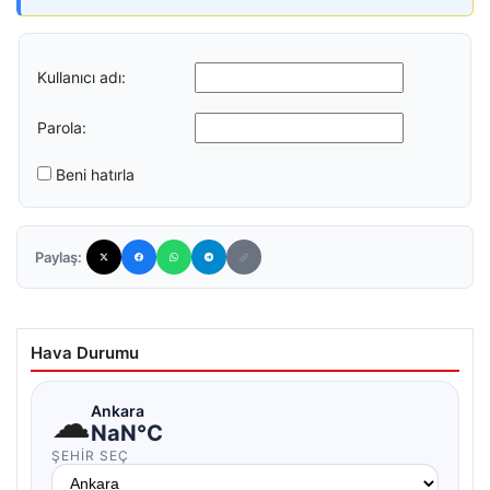
Kullanıcı adı:
Parola:
Beni hatırla
Paylaş:
Hava Durumu
☁
Ankara
NaN°C
ŞEHIR SEÇ