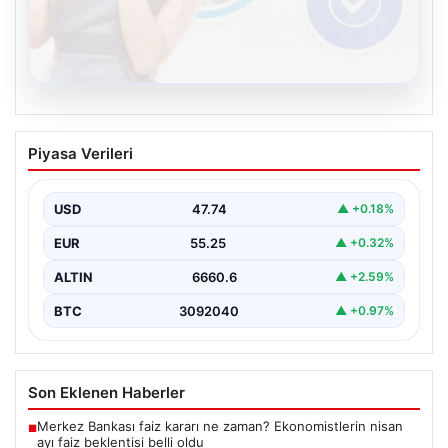
08.08.2026
Kelebek.Org İle Sanal İletişimin Güvenli
Piyasa Verileri
Adresi Ve Sohbet Deneyimi
İnternet çağında insanların kaliteli bir biçimde irtibat
kurması kritik bir değer ifade etmektedir. Halen…
USD
47.74
▲ +0.18%
EUR
55.25
▲ +0.32%
ALTIN
6660.6
▲ +2.59%
BTC
3092040
▲ +0.97%
Son Eklenen Haberler
Merkez Bankası faiz kararı ne zaman? Ekonomistlerin nisan
■
ayı faiz beklentisi belli oldu