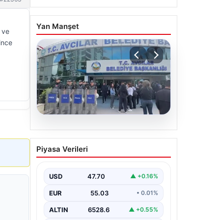
Yan Manşet
 ve
ince
05.08.2026
Avcılar Belediyesi’ne
Piyasa Verileri
operasyon. 12 şüpheli
gözaltına alındı
USD
47.70
▲ +0.16%
EUR
55.03
• 0.01%
ALTIN
6528.6
▲ +0.55%