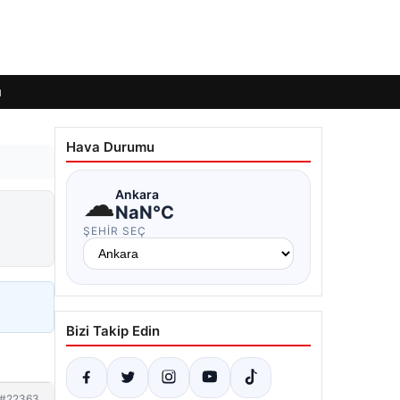
ı
Hava Durumu
☁
Ankara
NaN°C
ŞEHIR SEÇ
Bizi Takip Edin
#22363