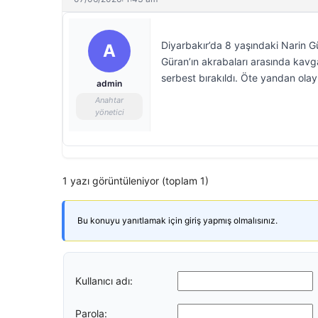
Diyarbakır’da 8 yaşındaki Narin G
A
Güran’ın akrabaları arasında kavga
serbest bırakıldı. Öte yandan olayı
admin
Anahtar
yönetici
1 yazı görüntüleniyor (toplam 1)
Bu konuyu yanıtlamak için giriş yapmış olmalısınız.
Kullanıcı adı:
Parola: