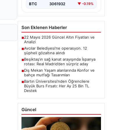
BTC
3061932
▼ -0.19%
Son Eklenen Haberler
22 Mayıs 2026 Güncel Altın Fiyatları ve
■
Analizi
Avcılar Belediyesi’ne operasyon. 12
■
şüpheli gözaltına alındı
Beşiktaş’ın sağ kanat arayışında İspanya
■
rotası: Real Madrid’den sürpriz aday
Dış Mekan Yaşam alanlarında Konfor ve
■
bahçe mutfağı Tasarımları
Bartın Üniversitesi’nden Öğrencilere
■
Büyük Burs Fırsatı: Her Ay 25 Bin TL
Destek
Güncel