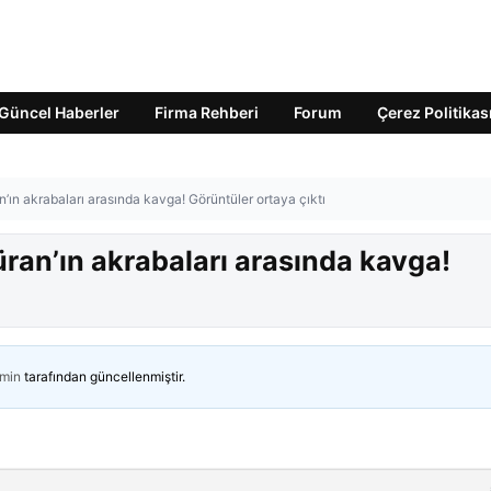
Güncel Haberler
Firma Rehberi
Forum
Çerez Politikas
’ın akrabaları arasında kavga! Görüntüler ortaya çıktı
ran’ın akrabaları arasında kavga!
min
tarafından güncellenmiştir.