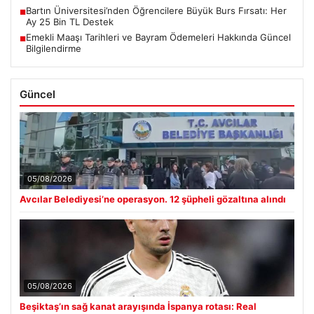
Bartın Üniversitesi’nden Öğrencilere Büyük Burs Fırsatı: Her
■
Ay 25 Bin TL Destek
Emekli Maaşı Tarihleri ve Bayram Ödemeleri Hakkında Güncel
■
Bilgilendirme
Güncel
05/08/2026
Avcılar Belediyesi’ne operasyon. 12 şüpheli gözaltına alındı
05/08/2026
Beşiktaş’ın sağ kanat arayışında İspanya rotası: Real