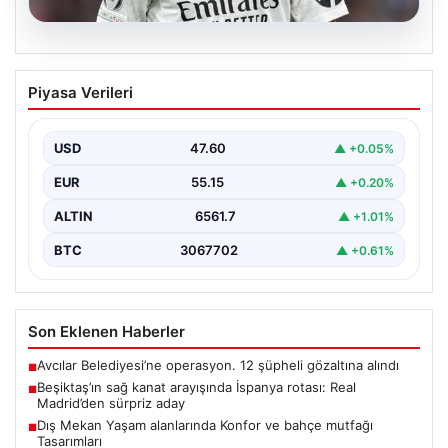
05.08.2026
Beşiktaş’ın sağ kanat arayışında
Piyasa Verileri
İspanya rotası: Real Madrid’den sürpriz
aday
USD
47.60
▲ +0.05%
Muhammed Salah için sürdürülen görüşmelerin son
noktasına ulaşmaması üzerine Beşiktaş yönetimi
EUR
55.15
▲ +0.20%
alternatif çözümlere hız…
ALTIN
6561.7
▲ +1.01%
BTC
3067702
▲ +0.61%
Son Eklenen Haberler
Avcılar Belediyesi’ne operasyon. 12 şüpheli gözaltına alındı
■
Beşiktaş’ın sağ kanat arayışında İspanya rotası: Real
■
Madrid’den sürpriz aday
Dış Mekan Yaşam alanlarında Konfor ve bahçe mutfağı
■
Tasarımları