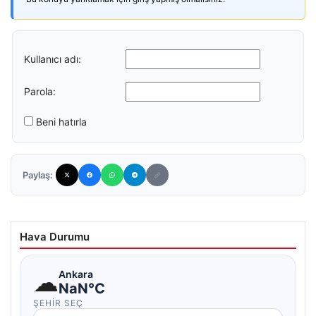
Kullanıcı adı:
Parola:
Beni hatırla
Paylaş:
Hava Durumu
☁
Ankara
NaN°C
ŞEHIR SEÇ