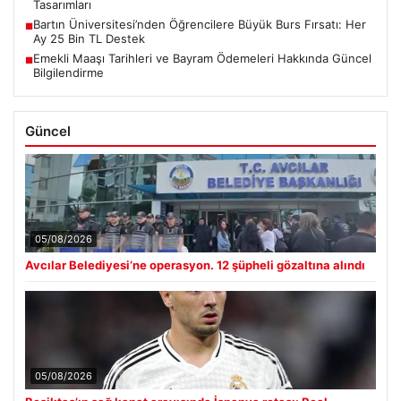
Tasarımları
Bartın Üniversitesi’nden Öğrencilere Büyük Burs Fırsatı: Her
■
Ay 25 Bin TL Destek
Emekli Maaşı Tarihleri ve Bayram Ödemeleri Hakkında Güncel
■
Bilgilendirme
Güncel
05/08/2026
Avcılar Belediyesi’ne operasyon. 12 şüpheli gözaltına alındı
05/08/2026