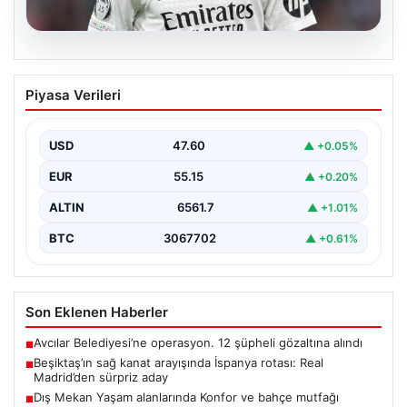
05.08.2026
Beşiktaş’ın sağ kanat arayışında
Piyasa Verileri
İspanya rotası: Real Madrid’den sürpriz
aday
USD
47.60
▲ +0.05%
Muhammed Salah için sürdürülen görüşmelerin son
noktasına ulaşmaması üzerine Beşiktaş yönetimi
EUR
55.15
▲ +0.20%
alternatif çözümlere hız…
ALTIN
6561.7
▲ +1.01%
BTC
3067702
▲ +0.61%
Son Eklenen Haberler
Avcılar Belediyesi’ne operasyon. 12 şüpheli gözaltına alındı
■
Beşiktaş’ın sağ kanat arayışında İspanya rotası: Real
■
Madrid’den sürpriz aday
Dış Mekan Yaşam alanlarında Konfor ve bahçe mutfağı
■