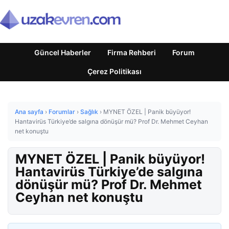
Güncel Haberler
Firma Rehberi
Forum
Çerez Politikası
Ana sayfa
›
Forumlar
›
Sağlık
›
MYNET ÖZEL | Panik büyüyor!
Hantavirüs Türkiye’de salgına dönüşür mü? Prof Dr. Mehmet Ceyhan
net konuştu
MYNET ÖZEL | Panik büyüyor!
Hantavirüs Türkiye’de salgına
dönüşür mü? Prof Dr. Mehmet
Ceyhan net konuştu