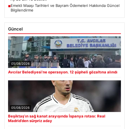
Emekli Maaşı Tarihleri ve Bayram Ödemeleri Hakkında Güncel
■
Bilgilendirme
Güncel
05/08/2026
Avcılar Belediyesi’ne operasyon. 12 şüpheli gözaltına alındı
05/08/2026
Beşiktaş’ın sağ kanat arayışında İspanya rotası: Real
Madrid’den sürpriz aday