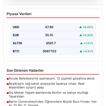
05.08.2026
Beşiktaş’ın sağ kanat arayışında
Piyasa Verileri
İspanya rotası: Real Madrid’den sürpriz
aday
USD
47.60
▲ +0.05%
Muhammed Salah için sürdürülen görüşmelerin son
noktasına ulaşmaması üzerine Beşiktaş yönetimi
EUR
55.15
▲ +0.20%
alternatif çözümlere hız…
ALTIN
6561.7
▲ +1.01%
BTC
3067702
▲ +0.61%
Son Eklenen Haberler
Avcılar Belediyesi’ne operasyon. 12 şüpheli gözaltına alındı
■
Beşiktaş’ın sağ kanat arayışında İspanya rotası: Real
■
Madrid’den sürpriz aday
Dış Mekan Yaşam alanlarında Konfor ve bahçe mutfağı
■
Tasarımları
Bartın Üniversitesi’nden Öğrencilere Büyük Burs Fırsatı: Her
■
Ay 25 Bin TL Destek