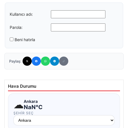
Kullanıcı adı:
Parola:
Beni hatırla
Paylaş:
Hava Durumu
☁
Ankara
NaN°C
ŞEHIR SEÇ