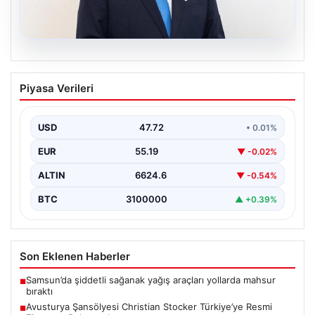
09.08.2026
Avusturya Şansölyesi Christian
Piyasa Verileri
Stocker Türkiye’ye Resmi Ziyarette
Bulunacak
USD
47.72
• 0.01%
Türkiye ile Avusturya arasındaki diplomatik ilişkiler hız
kesmeden sürerken, iki ülke liderleri arasındaki
EUR
55.19
▼ -0.02%
görüşmelerin…
ALTIN
6624.6
▼ -0.54%
BTC
3100000
▲ +0.39%
Son Eklenen Haberler
Samsun’da şiddetli sağanak yağış araçları yollarda mahsur
■
bıraktı
Avusturya Şansölyesi Christian Stocker Türkiye’ye Resmi
■