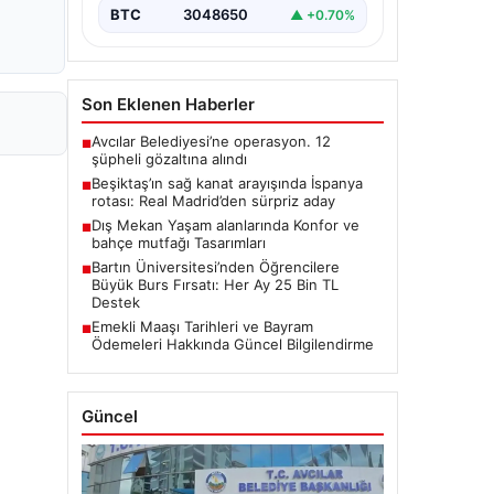
BTC
3048650
▲ +0.70%
Son Eklenen Haberler
Avcılar Belediyesi’ne operasyon. 12
■
şüpheli gözaltına alındı
Beşiktaş’ın sağ kanat arayışında İspanya
■
rotası: Real Madrid’den sürpriz aday
Dış Mekan Yaşam alanlarında Konfor ve
■
bahçe mutfağı Tasarımları
Bartın Üniversitesi’nden Öğrencilere
■
Büyük Burs Fırsatı: Her Ay 25 Bin TL
Destek
Emekli Maaşı Tarihleri ve Bayram
■
Ödemeleri Hakkında Güncel Bilgilendirme
Güncel