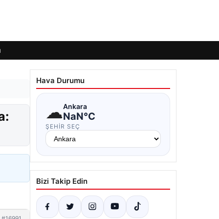
ı
Hava Durumu
☁
Ankara
a:
NaN°C
ŞEHIR SEÇ
Bizi Takip Edin
#16991