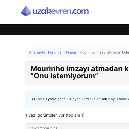
Ana sayfa
›
Forumlar
›
Finans
›
Mourinho imzayı atmadan kulüp
Mourinho imzayı atmadan ku
“Onu istemiyorum”
Bu konu 0 yanıt içerir, 1 izleyen vardır ve en son
2 ay 3 hafta
1 yazı görüntüleniyor (toplam 1)
13/05/2026: 2:28 am