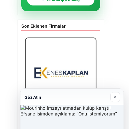
Son Eklenen Firmalar
×
Göz Atın
Enes Kaplan Avukatlık Bürosu
28/04/2026