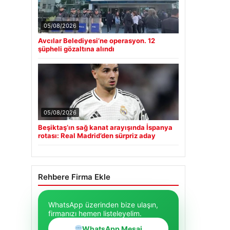
05/08/2026
Avcılar Belediyesi’ne operasyon. 12
şüpheli gözaltına alındı
05/08/2026
Beşiktaş’ın sağ kanat arayışında İspanya
rotası: Real Madrid’den sürpriz aday
Rehbere Firma Ekle
WhatsApp üzerinden bize ulaşın,
firmanızı hemen listeleyelim.
WhatsApp Mesaj