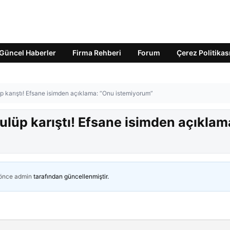
Güncel Haberler
Firma Rehberi
Forum
Çerez Politikas
 karıştı! Efsane isimden açıklama: “Onu istemiyorum”
lüp karıştı! Efsane isimden açıklam
 önce
admin
tarafından güncellenmiştir.