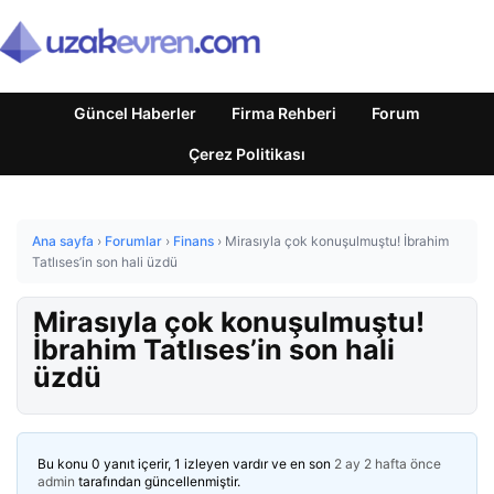
Güncel Haberler
Firma Rehberi
Forum
Çerez Politikası
Ana sayfa
›
Forumlar
›
Finans
›
Mirasıyla çok konuşulmuştu! İbrahim
Tatlıses’in son hali üzdü
Mirasıyla çok konuşulmuştu!
İbrahim Tatlıses’in son hali
üzdü
Bu konu 0 yanıt içerir, 1 izleyen vardır ve en son
2 ay 2 hafta önce
admin
tarafından güncellenmiştir.