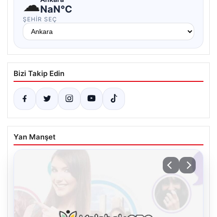
☁
NaN°C
ŞEHIR SEÇ
Bizi Takip Edin
Yan Manşet