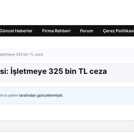
Güncel Haberler
Firma Rehberi
Forum
Çerez Politikas
: İşletmeye 325 bin TL ceza
kisi: İşletmeye 325 bin TL ceza
 önce
admin
tarafından güncellenmiştir.