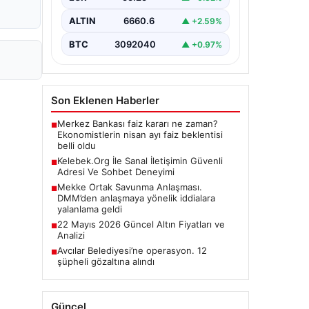
ALTIN
6660.6
▲ +2.59%
BTC
3092040
▲ +0.97%
Son Eklenen Haberler
Merkez Bankası faiz kararı ne zaman?
■
Ekonomistlerin nisan ayı faiz beklentisi
belli oldu
Kelebek.Org İle Sanal İletişimin Güvenli
■
Adresi Ve Sohbet Deneyimi
Mekke Ortak Savunma Anlaşması.
■
DMM’den anlaşmaya yönelik iddialara
yalanlama geldi
22 Mayıs 2026 Güncel Altın Fiyatları ve
■
Analizi
Avcılar Belediyesi’ne operasyon. 12
■
şüpheli gözaltına alındı
Güncel