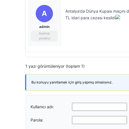
Antalya’da Dünya Kupası maçını de
A
TL idari para cezası kesildi
admin
Anahtar
yönetici
1 yazı görüntüleniyor (toplam 1)
Bu konuyu yanıtlamak için giriş yapmış olmalısınız.
Kullanıcı adı:
Parola: