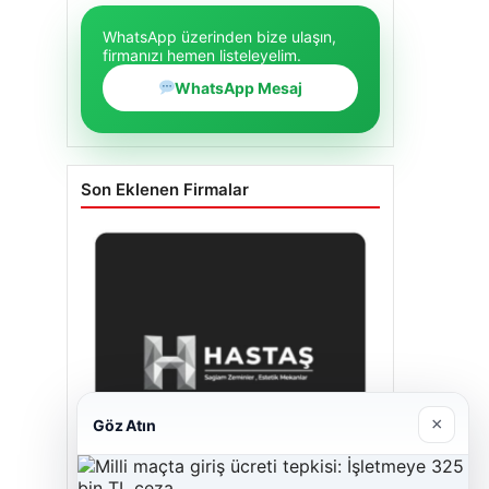
WhatsApp üzerinden bize ulaşın,
firmanızı hemen listeleyelim.
WhatsApp Mesaj
Son Eklenen Firmalar
×
Göz Atın