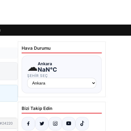
ı
Hava Durumu
☁
Ankara
NaN°C
ŞEHIR SEÇ
Bizi Takip Edin
#24220