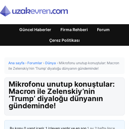
Güncel Haberler
Firma Rehberi
Forum
Çerez Politikası
Ana sayfa
›
Forumlar
›
Dünya
›
Mikrofonu unutup konuştular: Macron
ile Zelenskiy’nin ‘Trump’ diyaloğu dünyanın gündeminde!
Mikrofonu unutup konuştular:
Macron ile Zelenskiy’nin
‘Trump’ diyaloğu dünyanın
gündeminde!
Bu konu 0 yanıt içerir, 1 izleyen vardır ve en son
1 ay 2 hafta önce