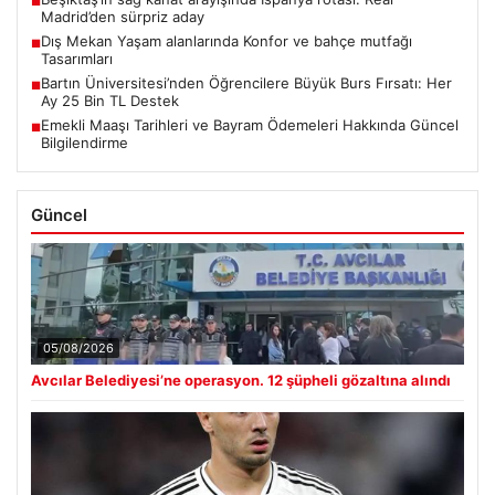
■
Madrid’den sürpriz aday
Dış Mekan Yaşam alanlarında Konfor ve bahçe mutfağı
■
Tasarımları
Bartın Üniversitesi’nden Öğrencilere Büyük Burs Fırsatı: Her
■
Ay 25 Bin TL Destek
Emekli Maaşı Tarihleri ve Bayram Ödemeleri Hakkında Güncel
■
Bilgilendirme
Güncel
05/08/2026
Avcılar Belediyesi’ne operasyon. 12 şüpheli gözaltına alındı