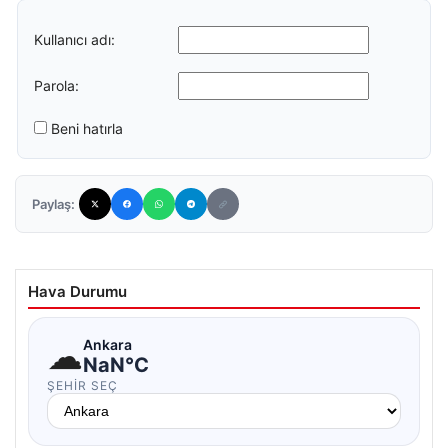
Kullanıcı adı:
Parola:
Beni hatırla
Paylaş:
Hava Durumu
☁
Ankara
NaN°C
ŞEHIR SEÇ