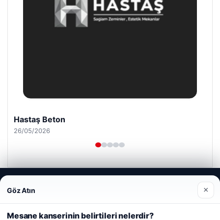
Hastaş Beton
26/05/2026
Web sitemizi nasıl kullandığınızı daha iyi anlayabilmek,
×
Göz Atın
deneyiminizi kişiselleştirmek ve geliştirmek amacıyla çerezler
kullanıyoruz.
Çerez Politikamız
© 2026 Uzak Evren – Güncel Haberler
Mesane kanserinin belirtileri nelerdir?
Reddet
Kabul Et