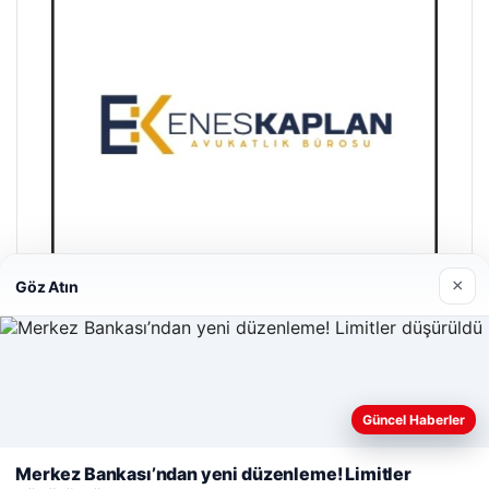
×
Göz Atın
Enes Kaplan Avukatlık Bürosu
28/04/2026
Web sitemizi nasıl kullandığınızı daha iyi anlayabilmek,
Güncel Haberler
deneyiminizi kişiselleştirmek ve geliştirmek amacıyla çerezler
kullanıyoruz.
Çerez Politikamız
Merkez Bankası’ndan yeni düzenleme! Limitler