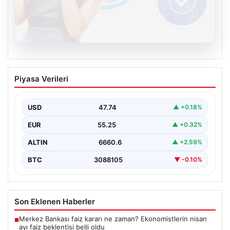
08.08.2026
Kelebek.Org İle Sanal İletişimin Güvenli
Piyasa Verileri
Adresi Ve Sohbet Deneyimi
İnternet çağında insanların kaliteli bir biçimde irtibat
kurması kritik bir değer ifade etmektedir. Halen…
USD
47.74
▲ +0.18%
EUR
55.25
▲ +0.32%
ALTIN
6660.6
▲ +2.59%
BTC
3088105
▼ -0.10%
Son Eklenen Haberler
Merkez Bankası faiz kararı ne zaman? Ekonomistlerin nisan
■
ayı faiz beklentisi belli oldu