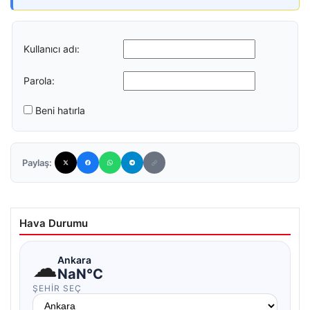
Kullanıcı adı:
Parola:
Beni hatırla
Paylaş:
Hava Durumu
☁
Ankara
NaN°C
ŞEHIR SEÇ