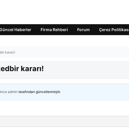
Güncel Haberler
Firma Rehberi
Forum
Çerez Politikas
ir kararı!
edbir kararı!
 önce
admin
tarafından güncellenmiştir.