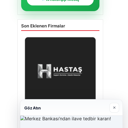
Son Eklenen Firmalar
×
Göz Atın
Enes Kaplan Avukatlık Bürosu
28/04/2026