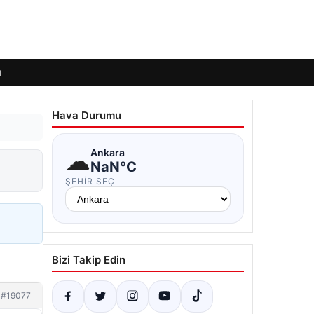
ı
Hava Durumu
☁
Ankara
NaN°C
ŞEHIR SEÇ
Bizi Takip Edin
#19077