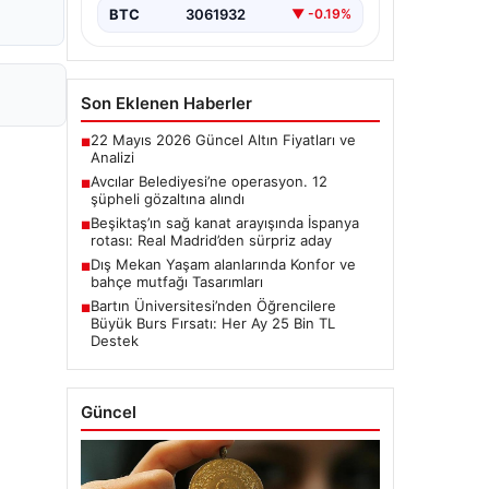
BTC
3061932
▼ -0.19%
Son Eklenen Haberler
22 Mayıs 2026 Güncel Altın Fiyatları ve
■
Analizi
Avcılar Belediyesi’ne operasyon. 12
■
şüpheli gözaltına alındı
Beşiktaş’ın sağ kanat arayışında İspanya
■
rotası: Real Madrid’den sürpriz aday
Dış Mekan Yaşam alanlarında Konfor ve
■
bahçe mutfağı Tasarımları
Bartın Üniversitesi’nden Öğrencilere
■
Büyük Burs Fırsatı: Her Ay 25 Bin TL
Destek
Güncel