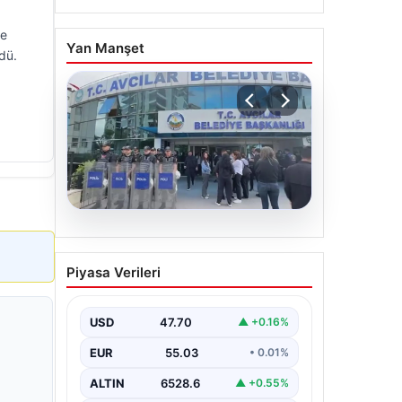
ve
Yan Manşet
ldü.
05.08.2026
Avcılar Belediyesi’ne
Piyasa Verileri
operasyon. 12 şüpheli
gözaltına alındı
USD
47.70
▲ +0.16%
EUR
55.03
• 0.01%
ALTIN
6528.6
▲ +0.55%