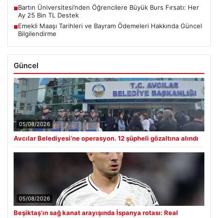
Bartın Üniversitesi’nden Öğrencilere Büyük Burs Fırsatı: Her
■
Ay 25 Bin TL Destek
Emekli Maaşı Tarihleri ve Bayram Ödemeleri Hakkında Güncel
■
Bilgilendirme
Güncel
05/08/2026
Avcılar Belediyesi’ne operasyon. 12 şüpheli gözaltına alındı
05/08/2026
Beşiktaş’ın sağ kanat arayışında İspanya rotası: Real