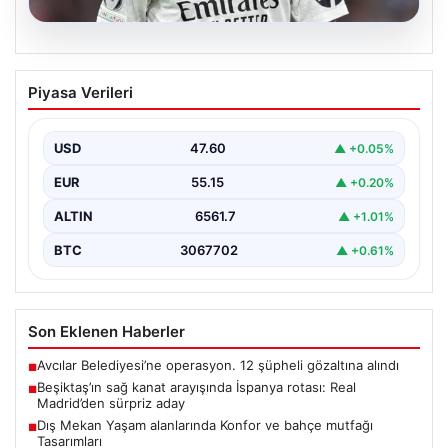
05.08.2026
Beşiktaş’ın sağ kanat arayışında
Piyasa Verileri
İspanya rotası: Real Madrid’den sürpriz
aday
USD
47.60
▲ +0.05%
Muhammed Salah için sürdürülen görüşmelerin son
noktasına ulaşmaması üzerine Beşiktaş yönetimi
EUR
55.15
▲ +0.20%
alternatif çözümlere hız…
ALTIN
6561.7
▲ +1.01%
BTC
3067702
▲ +0.61%
Son Eklenen Haberler
Avcılar Belediyesi’ne operasyon. 12 şüpheli gözaltına alındı
■
Beşiktaş’ın sağ kanat arayışında İspanya rotası: Real
■
Madrid’den sürpriz aday
Dış Mekan Yaşam alanlarında Konfor ve bahçe mutfağı
■
Tasarımları