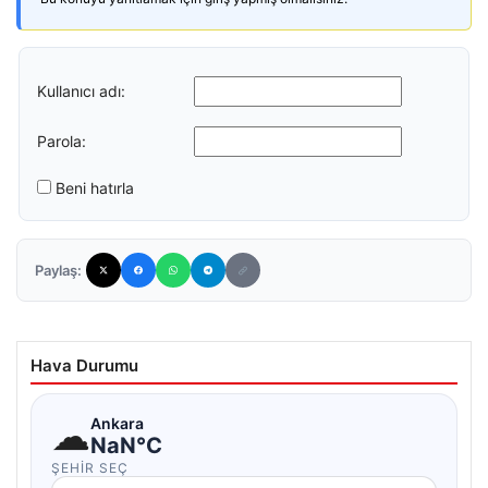
Kullanıcı adı:
Parola:
Beni hatırla
Paylaş:
Hava Durumu
☁
Ankara
NaN°C
ŞEHIR SEÇ