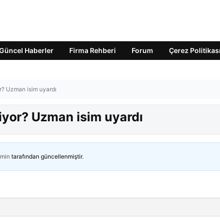
Güncel Haberler
Firma Rehberi
Forum
Çerez Politikas
r? Uzman isim uyardı
iyor? Uzman isim uyardı
min
tarafından güncellenmiştir.