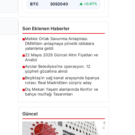
BTC
3092040
▲ +0.97%
Son Eklenen Haberler
Mekke Ortak Savunma Anlaşması.
■
DMM’den anlaşmaya yönelik iddialara
yalanlama geldi
22 Mayıs 2026 Güncel Altın Fiyatları ve
■
Analizi
Avcılar Belediyesi’ne operasyon. 12
■
şüpheli gözaltına alındı
Beşiktaş’ın sağ kanat arayışında İspanya
■
rotası: Real Madrid’den sürpriz aday
Dış Mekan Yaşam alanlarında Konfor ve
■
bahçe mutfağı Tasarımları
Güncel