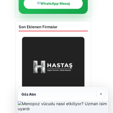
WhatsApp Mesaj
Son Eklenen Firmalar
×
Göz Atın
Enes Kaplan Avukatlık Bürosu