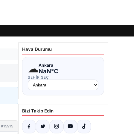
ı
Hava Durumu
☁
Ankara
NaN°C
ŞEHIR SEÇ
Bizi Takip Edin
#15915