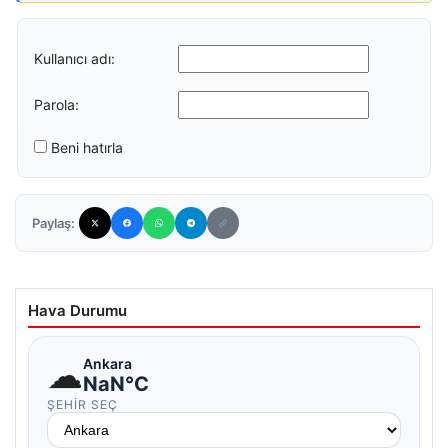
Kullanıcı adı:
Parola:
Beni hatırla
Paylaş:
Hava Durumu
☁
Ankara
NaN°C
ŞEHIR SEÇ