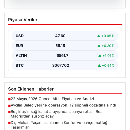
05.08.2026
Avcılar Belediyesi’ne operasyon. 12
Piyasa Verileri
şüpheli gözaltına alındı
USD
47.60
▲ +0.05%
EUR
55.15
▲ +0.20%
ALTIN
6561.7
▲ +1.01%
BTC
3067702
▲ +0.61%
Son Eklenen Haberler
22 Mayıs 2026 Güncel Altın Fiyatları ve Analizi
■
Avcılar Belediyesi’ne operasyon. 12 şüpheli gözaltına alındı
■
Beşiktaş’ın sağ kanat arayışında İspanya rotası: Real
■
Madrid’den sürpriz aday
Dış Mekan Yaşam alanlarında Konfor ve bahçe mutfağı
■
Tasarımları