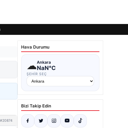
ı
Hava Durumu
☁
Ankara
NaN°C
ŞEHIR SEÇ
Bizi Takip Edin
#20874