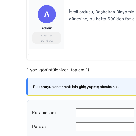
İsrail ordusu, Başbakan Binyamin N
A
güneyine, bu hafta 600’den fazla 
admin
Anahtar
yönetici
1 yazı görüntüleniyor (toplam 1)
Bu konuyu yanıtlamak için giriş yapmış olmalısınız.
Kullanıcı adı:
Parola: