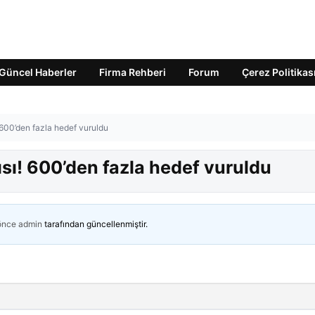
Güncel Haberler
Firma Rehberi
Forum
Çerez Politikas
 600’den fazla hedef vuruldu
sı! 600’den fazla hedef vuruldu
 önce
admin
tarafından güncellenmiştir.