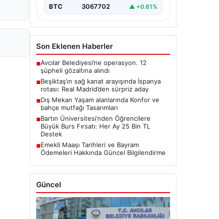
BTC
3067702
▲ +0.61%
Son Eklenen Haberler
Avcılar Belediyesi’ne operasyon. 12
■
şüpheli gözaltına alındı
Beşiktaş’ın sağ kanat arayışında İspanya
■
rotası: Real Madrid’den sürpriz aday
Dış Mekan Yaşam alanlarında Konfor ve
■
bahçe mutfağı Tasarımları
Bartın Üniversitesi’nden Öğrencilere
■
Büyük Burs Fırsatı: Her Ay 25 Bin TL
Destek
Emekli Maaşı Tarihleri ve Bayram
■
Ödemeleri Hakkında Güncel Bilgilendirme
Güncel