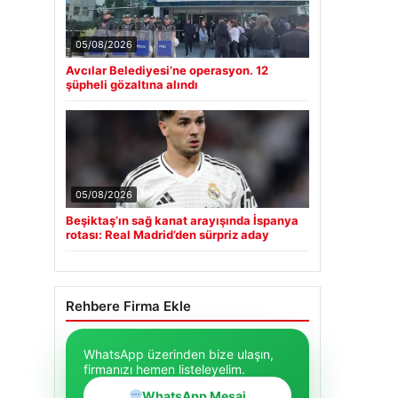
05/08/2026
Avcılar Belediyesi’ne operasyon. 12
şüpheli gözaltına alındı
05/08/2026
Beşiktaş’ın sağ kanat arayışında İspanya
rotası: Real Madrid’den sürpriz aday
Rehbere Firma Ekle
WhatsApp üzerinden bize ulaşın,
firmanızı hemen listeleyelim.
WhatsApp Mesaj