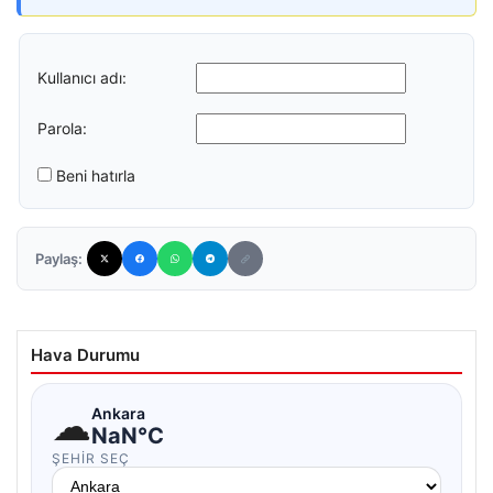
Kullanıcı adı:
Parola:
Beni hatırla
Paylaş:
Hava Durumu
☁
Ankara
NaN°C
ŞEHIR SEÇ