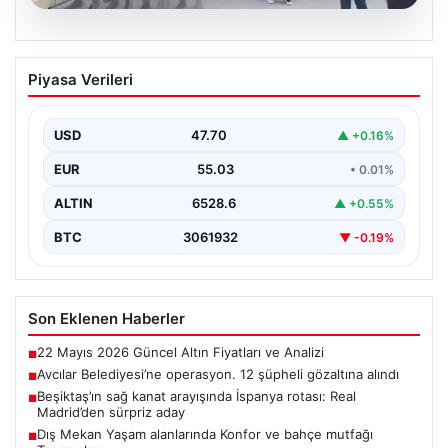
05.08.2026
Avcılar Belediyesi’ne operasyon. 12
Piyasa Verileri
şüpheli gözaltına alındı
USD
47.70
▲ +0.16%
EUR
55.03
• 0.01%
ALTIN
6528.6
▲ +0.55%
BTC
3061932
▼ -0.19%
Son Eklenen Haberler
22 Mayıs 2026 Güncel Altın Fiyatları ve Analizi
■
Avcılar Belediyesi’ne operasyon. 12 şüpheli gözaltına alındı
■
Beşiktaş’ın sağ kanat arayışında İspanya rotası: Real
■
Madrid’den sürpriz aday
Dış Mekan Yaşam alanlarında Konfor ve bahçe mutfağı
■