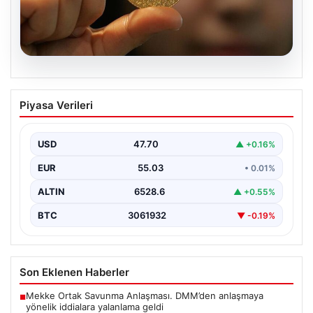
06.08.2026
22 Mayıs 2026 Güncel Altın Fiyatları ve
Piyasa Verileri
Analizi
24 Mayıs 2026 tarihine yaklaşırken, altın fiyatlarındaki
hareketlilik yatırımcıların ve ilgili piyasa uzmanlarının
USD
47.70
▲ +0.16%
en…
EUR
55.03
• 0.01%
ALTIN
6528.6
▲ +0.55%
BTC
3061932
▼ -0.19%
Son Eklenen Haberler
Mekke Ortak Savunma Anlaşması. DMM’den anlaşmaya
■
yönelik iddialara yalanlama geldi