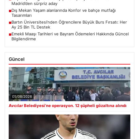
Madrid’den sürpriz aday
Dış Mekan Yaşam alanlarında Konfor ve bahçe mutfağı
■
Tasarımları
Bartın Üniversitesi’nden Öğrencilere Büyük Burs Fırsatı: Her
■
Ay 25 Bin TL Destek
Emekli Maaşı Tarihleri ve Bayram Ödemeleri Hakkında Güncel
■
Bilgilendirme
Güncel
05/08/2026
Avcılar Belediyesi’ne operasyon. 12 şüpheli gözaltına alındı