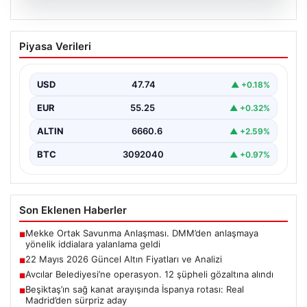
06.08.2026
22 Mayıs 2026 Güncel Altın Fiyatları ve
Piyasa Verileri
Analizi
24 Mayıs 2026 tarihine yaklaşırken, altın fiyatlarındaki
hareketlilik yatırımcıların ve ilgili piyasa uzmanlarının
USD
47.74
▲ +0.18%
en…
EUR
55.25
▲ +0.32%
ALTIN
6660.6
▲ +2.59%
BTC
3092040
▲ +0.97%
Son Eklenen Haberler
Mekke Ortak Savunma Anlaşması. DMM’den anlaşmaya
■
yönelik iddialara yalanlama geldi
22 Mayıs 2026 Güncel Altın Fiyatları ve Analizi
■
Avcılar Belediyesi’ne operasyon. 12 şüpheli gözaltına alındı
■
Beşiktaş’ın sağ kanat arayışında İspanya rotası: Real
■
Madrid’den sürpriz aday