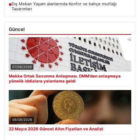
Dış Mekan Yaşam alanlarında Konfor ve bahçe mutfağı
■
Tasarımları
Güncel
07/08/2026
Mekke Ortak Savunma Anlaşması. DMM’den anlaşmaya
yönelik iddialara yalanlama geldi
06/08/2026
22 Mayıs 2026 Güncel Altın Fiyatları ve Analizi