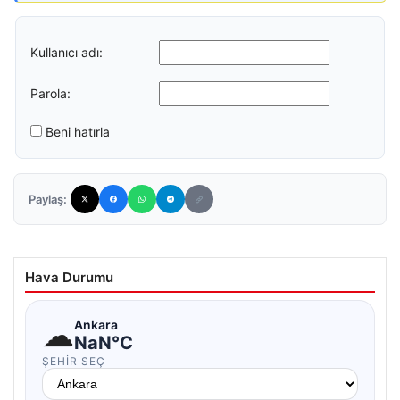
Kullanıcı adı:
Parola:
Beni hatırla
Paylaş:
Hava Durumu
☁
Ankara
NaN°C
ŞEHIR SEÇ